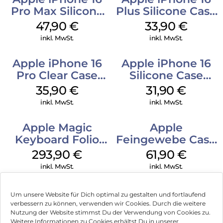
Pro Max Silicone
Plus Silicone Case
Case MagSafe
MagSafe Lake
47,90
€
33,90
€
Black
Green
inkl. MwSt.
inkl. MwSt.
Apple iPhone 16
Apple iPhone 16
Pro Clear Case
Silicone Case
MagSafe
MagSafe Fuchsia
35,90
€
31,90
€
Transparent
inkl. MwSt.
inkl. MwSt.
Apple Magic
Apple
Keyboard Folio
Feingewebe Case
iPad 10.9″ (10.Gen.)
iPhone 15 Pro
293,90
€
61,90
€
Weiß
MagSafe Schwarz
inkl. MwSt.
inkl. MwSt.
Um unsere Website für Dich optimal zu gestalten und fortlaufend
verbessern zu können, verwenden wir Cookies. Durch die weitere
Nutzung der Website stimmst Du der Verwendung von Cookies zu.
Impressum
Weitere Informationen zu Cookies erhältst Du in unserer