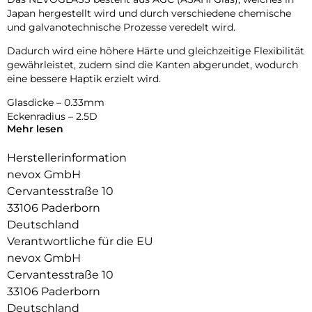
Japan hergestellt wird und durch verschiedene chemische
und galvanotechnische Prozesse veredelt wird.
Dadurch wird eine höhere Härte und gleichzeitige Flexibilität
gewährleistet, zudem sind die Kanten abgerundet, wodurch
eine bessere Haptik erzielt wird.
Glasdicke – 0.33mm
Eckenradius – 2.5D
Mehr lesen
Material Art Crystal Klar
Herstellerinformation
nevox GmbH
Cervantesstraße 10
33106 Paderborn
Deutschland
Verantwortliche für die EU
nevox GmbH
Cervantesstraße 10
33106 Paderborn
Deutschland