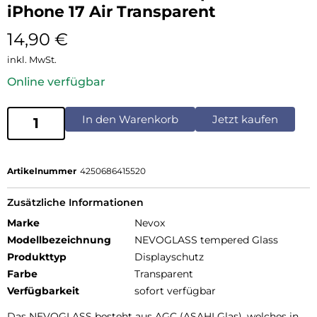
iPhone 17 Air Transparent
14,90
€
inkl. MwSt.
Online verfügbar
In den Warenkorb
Jetzt kaufen
Artikelnummer
4250686415520
Zusätzliche Informationen
Marke
Nevox
Modellbezeichnung
NEVOGLASS tempered Glass
Produkttyp
Displayschutz
Farbe
Transparent
Verfügbarkeit
sofort verfügbar
Das NEVOGLASS besteht aus AGC (ASAHI Glas), welches in