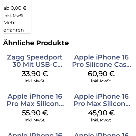
ab 0,00 €
inkl. MwSt.
Mehr
erfahren
Ähnliche Produkte
Zagg Speedport
Apple iPhone 16
30 Mit USB-C
Pro Silicone Case
Kabel Weiß
MagSafe Stone
33,90
€
60,90
€
Gray
inkl. MwSt.
inkl. MwSt.
Apple iPhone 16
Apple iPhone 16
Pro Max Silicone
Pro Max Silicone
Case MagSafe
Case MagSafe
55,90
€
45,90
€
Stone Gray
Ultramarine
inkl. MwSt.
inkl. MwSt.
Apple iPhone 16
Apple iPhone 16