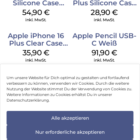
Silicone Case
Plus Silicone Case
MagSafe Lake
MagSafe Black
54,90
€
28,90
€
Green
inkl. MwSt.
inkl. MwSt.
Apple iPhone 16
Apple Pencil USB-
Plus Clear Case
C Weiß
MagSafe
35,90
€
91,90
€
Transparent
inkl. MwSt.
inkl. MwSt.
Um unsere Website für Dich optimal zu gestalten und fortlaufend
verbessern zu können, verwenden wir Cookies. Durch die weitere
Nutzung der Website stimmst Du der Verwendung von Cookies zu.
Impressum
Weitere Informationen zu Cookies erhältst Du in unserer
Datenschutzerklärung.
AGB
Datenschutz
Alle akzeptieren
Vertrag widerrufen
Nur erforderliche akzeptieren