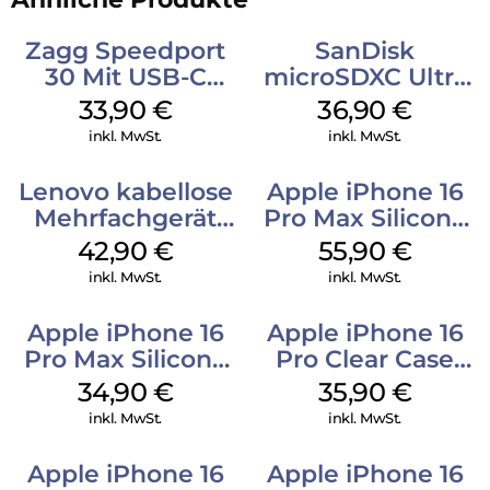
Zagg Speedport
SanDisk
30 Mit USB-C
microSDXC Ultra
Kabel Weiß
128 GB + Adapter
33,90
€
36,90
€
Mobile
inkl. MwSt.
inkl. MwSt.
Lenovo kabellose
Apple iPhone 16
Mehrfachgerät
Pro Max Silicone
Luna Grey
Case MagSafe
42,90
€
55,90
€
Stone Gray
inkl. MwSt.
inkl. MwSt.
Apple iPhone 16
Apple iPhone 16
Pro Max Silicone
Pro Clear Case
Case MagSafe
MagSafe
34,90
€
35,90
€
Denim
Transparent
inkl. MwSt.
inkl. MwSt.
Apple iPhone 16
Apple iPhone 16