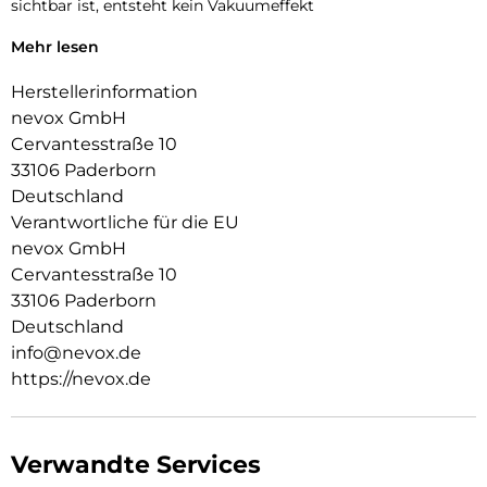
sichtbar ist, entsteht kein Vakuumeffekt
Alle Tasten und Ecken werden geschützt, zudem ist für die
Mehr lesen
Absicherung der Kamera eine Erhöhung integriert
Herstellerinformation
nevox GmbH
Cervantesstraße 10
33106 Paderborn
Deutschland
Verantwortliche für die EU
nevox GmbH
Cervantesstraße 10
33106 Paderborn
Deutschland
info@nevox.de
https://nevox.de
Verwandte Services