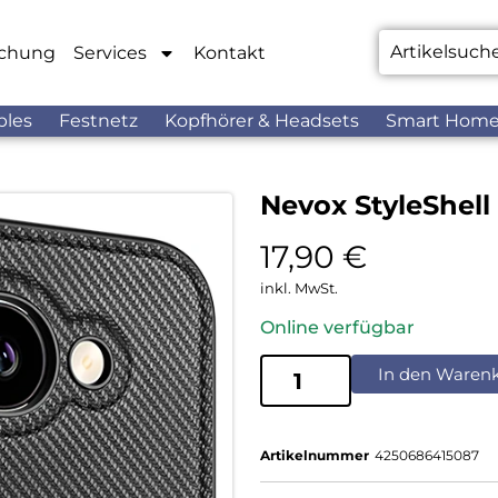
chung
Services
Kontakt
bles
Festnetz
Kopfhörer & Headsets
Smart Hom
Nevox StyleShel
17,90
€
inkl. MwSt.
Online verfügbar
In den Waren
Artikelnummer
4250686415087