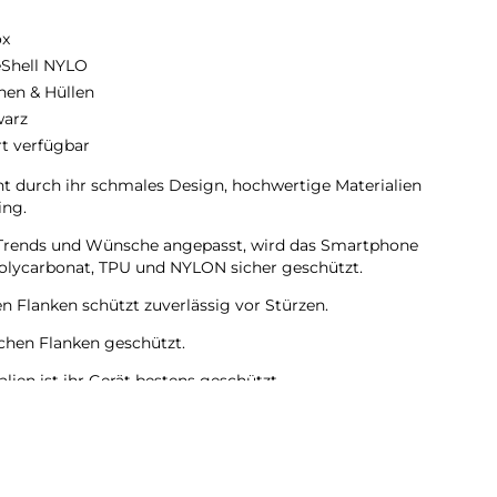
ox
eShell NYLO
hen & Hüllen
arz
rt verfügbar
 durch ihr schmales Design, hochwertige Materialien
ing.
en Trends und Wünsche angepasst, wird das Smartphone
olycarbonat, TPU und NYLON sicher geschützt.
en Flanken schützt zuverlässig vor Stürzen.
lichen Flanken geschützt.
ien ist ihr Gerät bestens geschützt.
mera bleiben voll zugänglich.
ndes Material und langlebige Zusammensetzung der