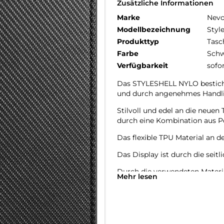
Zusätzliche Informationen
Marke
Nev
Modellbezeichnung
Styl
Produkttyp
Tasc
Farbe
Schw
Verfügbarkeit
sofo
Das STYLESHELL NYLO besticht
und durch angenehmes Handl
Stilvoll und edel an die neu
durch eine Kombination aus P
Das flexible TPU Material an d
Das Display ist durch die seit
Durch die verwendeten Material
Mehr lesen
Die Anschlüsse, Knöpfe und Ka
Hochwertiges Schmutzabweise
Materialien.