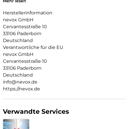
Mehr lesen
Das flexible TPU Material an den Flanken schützt zuverlässig
vor Stürzen.
Herstellerinformation
nevox GmbH
Das Display ist durch die seitlichen Flanken geschützt.
Cervantesstraße 10
Durch das verwendete Material ist diese komplett
33106 Paderborn
Transparent und bringt jegliche Farbe des Smartphones,
Deutschland
passend zur Geltung.
Verantwortliche für die EU
Die Anschlüsse, Knöpfe und Kamera bleiben voll zugänglich.
nevox GmbH
Cervantesstraße 10
Hochwertiges Schmutzabweisendes Material und
Schockproof durch eingearbeitete Luftpolster in den Ecken.
33106 Paderborn
Deutschland
info@nevox.de
https://nevox.de
Verwandte Services