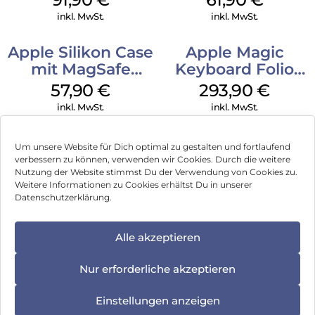
MagSafe Schwarz
inkl. MwSt.
inkl. MwSt.
Apple Silikon Case
Apple Magic
mit MagSafe
Keyboard Folio
iPhone 14 Pro
iPad 10.9″ (10.Gen.)
57,90
€
293,90
€
(PRODUCT)RED
Weiß
inkl. MwSt.
inkl. MwSt.
Um unsere Website für Dich optimal zu gestalten und fortlaufend
verbessern zu können, verwenden wir Cookies. Durch die weitere
Nutzung der Website stimmst Du der Verwendung von Cookies zu.
Impressum
Weitere Informationen zu Cookies erhältst Du in unserer
Datenschutzerklärung.
AGB
Datenschutz
Alle akzeptieren
Vertrag widerrufen
Nur erforderliche akzeptieren
Hinweis zur Batterieentsorgung
Einstellungen anzeigen
Newsletter