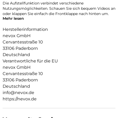
Die Aufstellfunktion verbindet verschiedene
Nutzungsmöglichkeiten. Schauen Sie sich bequem Videos an
oder klappen Sie einfach die Frontklappe nach hinten um.
Mehr lesen
Durch die 2 unsichtbar integrierten Magneten wird die
Bedienung kinderleicht und die Schutzhülle öffnet sich nicht
Herstellerinformation
ungewollt.
nevox GmbH
Cervantesstraße 10
Beim Umklappen der Frontklappe wird diese ebenfalls durch
die Magneten auf der Rückseite fixiert,
33106 Paderborn
somit ist ein bequemes Telefonieren und Bedienen
Deutschland
sichergestellt.
Verantwortliche für die EU
nevox GmbH
Cervantesstraße 10
33106 Paderborn
Deutschland
info@nevox.de
https://nevox.de