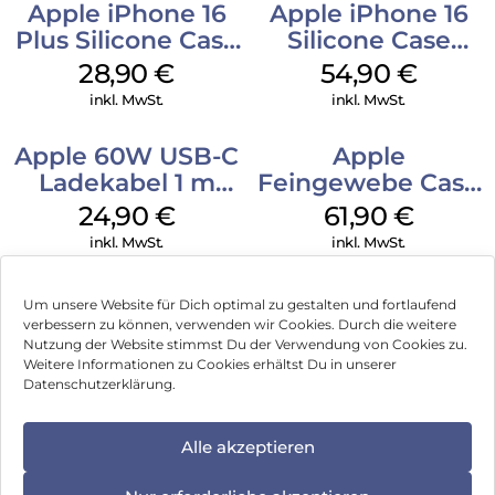
Apple iPhone 16
Apple iPhone 16
Plus Silicone Case
Silicone Case
MagSafe Black
MagSafe Lake
28,90
€
54,90
€
Green
inkl. MwSt.
inkl. MwSt.
Apple 60W USB-C
Apple
Ladekabel 1 m
Feingewebe Case
Weiß
iPhone 15 Pro
24,90
€
61,90
€
MagSafe Schwarz
inkl. MwSt.
inkl. MwSt.
Um unsere Website für Dich optimal zu gestalten und fortlaufend
verbessern zu können, verwenden wir Cookies. Durch die weitere
Nutzung der Website stimmst Du der Verwendung von Cookies zu.
Impressum
Weitere Informationen zu Cookies erhältst Du in unserer
Datenschutzerklärung.
AGB
Datenschutz
Alle akzeptieren
Vertrag widerrufen