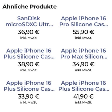
Ähnliche Produkte
SanDisk
Apple iPhone 16
microSDXC Ultra
Pro Silicone Case
128 GB + Adapter
MagSafe Stone
36,90
€
55,90
€
Mobile
Gray
inkl. MwSt.
inkl. MwSt.
Apple iPhone 16
Apple iPhone 16
Plus Silicone Case
Pro Max Silicone
MagSafe Denim
Case MagSafe
38,90
€
34,90
€
Denim
inkl. MwSt.
inkl. MwSt.
Apple iPhone 16
Apple iPhone 16
Plus Silicone Case
Plus Silicone Case
MagSafe Lake
MagSafe Stone
33,90
€
41,90
€
Green
Gray
inkl. MwSt.
inkl. MwSt.