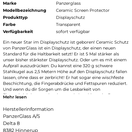
Marke
Panzerglass
Modellbezeichnung
Ceramic Screen Protector
Produkttyp
Displayschutz
Farbe
Transparent
Verfügbarkeit
sofort verfügbar
Ein neuer Star im Displayschutz ist geboren! Ceramic Schutz
von PanzerGlass ist ein Displayschutz, der einen neuen
Standard für die Haltbarkeit setzt! Er ist 5 Mal stärker als
unser bisher stärkster Displayschutz. Oder um es mit einem
Aufprall auszudrücken: Du kannst eine 320 g schwere
Stahlkugel aus 2,5 Metern Höhe auf den Displayschutz fallen
lassen, ohne dass er zerbricht! Er hat sogar eine wischfeste
Beschichtung, die Fingerabdrücke und Fettspuren reduziert.
Und wenn du dir Sorgen um die Lesbarkeit von
Fingerabdrücken machst, kannst du beruhigt sein: Der
Mehr lesen
Displayschutz gewährleistet eine 100%ige Kompatibilität mit
dem Ultraschall-Fingerabdruckleser deines Displays, sodass
Herstellerinformation
du sicher sein kannst, dass sich dein Handy jedes Mal
PanzerGlass A/S
problemlos entsperren lässt. Der Displayschutz ist aus
Delta 8
zertifizierter japanischer Glaskeramik von Ohara hergestellt.
8382 Hinnerup
Glaskeramik ist eines der kratzfestesten Materialien der Welt