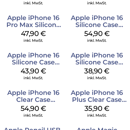
Gray
inkl. MwSt.
inkl. MwSt.
Apple iPhone 16
Apple iPhone 16
Pro Max Silicone
Silicone Case
Case MagSafe
MagSafe Black
47,90
€
54,90
€
Black
inkl. MwSt.
inkl. MwSt.
Apple iPhone 16
Apple iPhone 16
Silicone Case
Silicone Case
MagSafe Plum
MagSafe
43,90
€
38,90
€
Ultramarine
inkl. MwSt.
inkl. MwSt.
Apple iPhone 16
Apple iPhone 16
Clear Case
Plus Clear Case
MagSafe
MagSafe
54,90
€
35,90
€
Transparent
Transparent
inkl. MwSt.
inkl. MwSt.