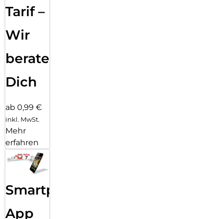
paar Klicks entfernt: Kombiniere deinen Displayschutz und
Tarif –
deine Hülle mit PanzerGlass PicturePerfect oder Hoops.P.S.
Und wie alle unsere Produkte wird auch Ceramic Schutz in
Wir
einer recycelbaren FSC-zertifizierten Verpackung geliefert.
beraten
Dich
ab 0,99 €
inkl. MwSt.
Mehr
erfahren
Smartphone
App