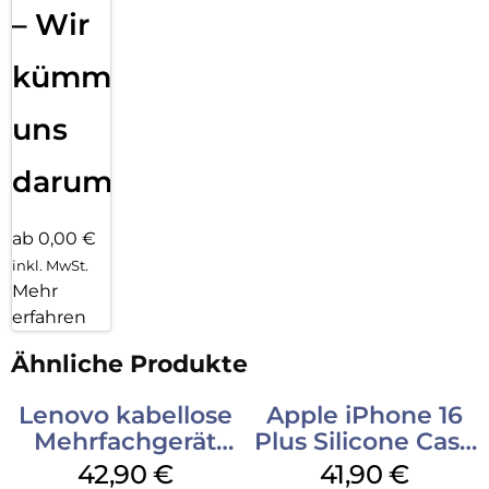
– Wir
kümmern
uns
darum!
ab 0,00 €
inkl. MwSt.
Mehr
erfahren
Ähnliche Produkte
Lenovo kabellose
Apple iPhone 16
Mehrfachgerät
Plus Silicone Case
Luna Grey
MagSafe Stone
42,90
€
41,90
€