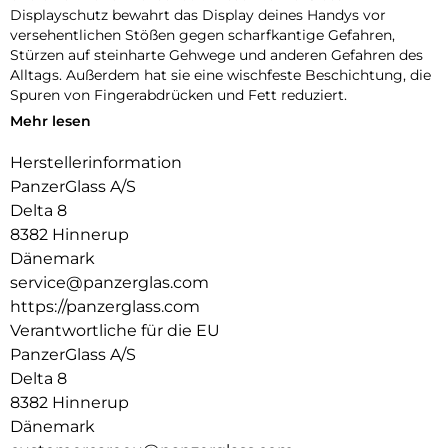
Displayschutz bewahrt das Display deines Handys vor
versehentlichen Stößen gegen scharfkantige Gefahren,
Stürzen auf steinharte Gehwege und anderen Gefahren des
Alltags. Außerdem hat sie eine wischfeste Beschichtung, die
Spuren von Fingerabdrücken und Fett reduziert.
Mehr lesen
Und um es noch einfacher zu machen, haben wir eine
Schritt-für-Schritt-Anleitung und einen QR-Code für den
Herstellerinformation
schnellen Zugriff auf unser Online-Anleitungsvideo
PanzerGlass A/S
beigefügt. Und denk dran: Sobald der Displayschutz
angebracht ist, musst du nie wieder befürchten, dass dein
Delta 8
Display auf den Boden fällt.
8382 Hinnerup
Dänemark
Der Displayschutz ist Ultra-Wide Fit, das bedeutet, dass er
service@panzerglas.com
die Vorderseite deines Handys abdeckt und eine vollständige
und kristallklare Sicht auf dein Display bietet, während an
https://panzerglass.com
den Rändern noch etwas Platz für eine PanzerGlass-Hülle
Verantwortliche für die EU
bleibt.
PanzerGlass A/S
100 % Berührungsempfindlichkeit = Fühlt sich dank 100%
Delta 8
Berührungsempfindlichkeit wie das Original-Display an.
8382 Hinnerup
Dänemark
Gold-Stärke = Goldstärke: Starker Displayschutz, der Dein