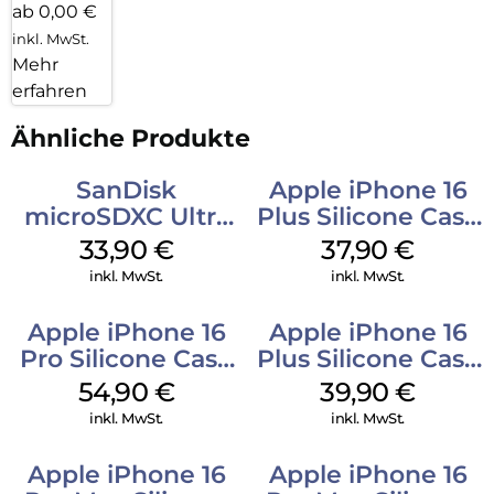
ab 0,00 €
inkl. MwSt.
Mehr
erfahren
Ähnliche Produkte
SanDisk
Apple iPhone 16
microSDXC Ultra
Plus Silicone Case
128 GB + Adapter
MagSafe Lake
33,90
€
37,90
€
Mobile
Green
inkl. MwSt.
inkl. MwSt.
Apple iPhone 16
Apple iPhone 16
Pro Silicone Case
Plus Silicone Case
MagSafe Black
MagSafe Plum
54,90
€
39,90
€
inkl. MwSt.
inkl. MwSt.
Apple iPhone 16
Apple iPhone 16