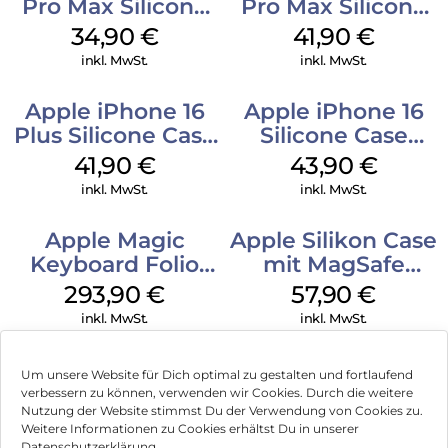
Pro Max Silicone
Pro Max Silicone
Case MagSafe
Case MagSafe
34,90
€
41,90
€
Denim
Ultramarine
inkl. MwSt.
inkl. MwSt.
Apple iPhone 16
Apple iPhone 16
Plus Silicone Case
Silicone Case
MagSafe Stone
MagSafe Plum
41,90
€
43,90
€
Gray
inkl. MwSt.
inkl. MwSt.
Apple Magic
Apple Silikon Case
Keyboard Folio
mit MagSafe
iPad 10.9″ (10.Gen.)
iPhone 14 Pro
293,90
€
57,90
€
Weiß
(PRODUCT)RED
inkl. MwSt.
inkl. MwSt.
Um unsere Website für Dich optimal zu gestalten und fortlaufend
verbessern zu können, verwenden wir Cookies. Durch die weitere
Nutzung der Website stimmst Du der Verwendung von Cookies zu.
Impressum
Weitere Informationen zu Cookies erhältst Du in unserer
Datenschutzerklärung.