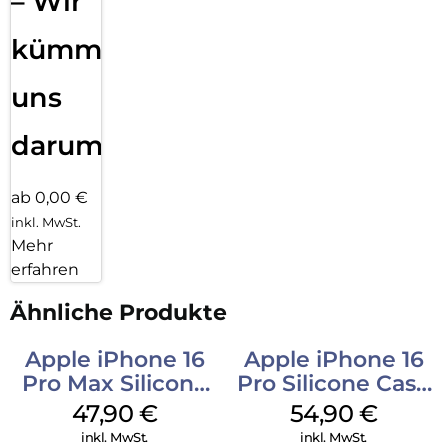
– Wir
kümmern
uns
darum!
ab 0,00 €
inkl. MwSt.
Mehr
erfahren
Ähnliche Produkte
Apple iPhone 16
Apple iPhone 16
Pro Max Silicone
Pro Silicone Case
Case MagSafe
MagSafe Black
47,90
€
54,90
€
Black
inkl. MwSt.
inkl. MwSt.