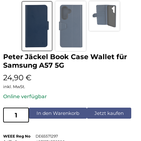
Peter Jäckel Book Case Wallet für
Samsung A57 5G
24,90
€
inkl. MwSt.
Online verfügbar
In den Warenkorb
Jetzt kaufen
WEEE Reg No
DE65571297