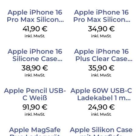
Apple iPhone 16
Apple iPhone 16
Pro Max Silicone
Pro Max Silicone
Case MagSafe
Case MagSafe
41,90
€
34,90
€
Ultramarine
Denim
inkl. MwSt.
inkl. MwSt.
Apple iPhone 16
Apple iPhone 16
Silicone Case
Plus Clear Case
MagSafe
MagSafe
38,90
€
35,90
€
Ultramarine
Transparent
inkl. MwSt.
inkl. MwSt.
Apple Pencil USB-
Apple 60W USB-C
C Weiß
Ladekabel 1 m
Weiß
91,90
€
24,90
€
inkl. MwSt.
inkl. MwSt.
Apple MagSafe
Apple Silikon Case