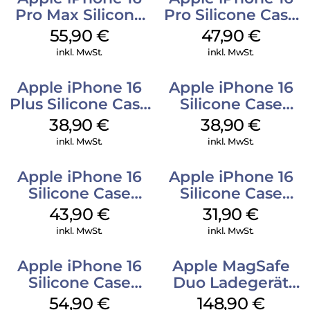
Pro Max Silicone
Pro Silicone Case
Case MagSafe
MagSafe Denim
55,90
€
47,90
€
Stone Gray
inkl. MwSt.
inkl. MwSt.
Apple iPhone 16
Apple iPhone 16
Plus Silicone Case
Silicone Case
MagSafe Denim
MagSafe
38,90
€
38,90
€
Ultramarine
inkl. MwSt.
inkl. MwSt.
Apple iPhone 16
Apple iPhone 16
Silicone Case
Silicone Case
MagSafe Plum
MagSafe Fuchsia
43,90
€
31,90
€
inkl. MwSt.
inkl. MwSt.
Apple iPhone 16
Apple MagSafe
Silicone Case
Duo Ladegerät
MagSafe Lake
Weiß
54,90
€
148,90
€