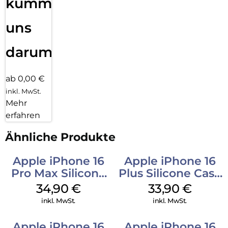
kümmern
uns
darum!
ab 0,00 €
inkl. MwSt.
Mehr
erfahren
Ähnliche Produkte
Apple iPhone 16
Apple iPhone 16
Pro Max Silicone
Plus Silicone Case
Case MagSafe
MagSafe Lake
34,90
€
33,90
€
Denim
Green
inkl. MwSt.
inkl. MwSt.
Apple iPhone 16
Apple iPhone 16