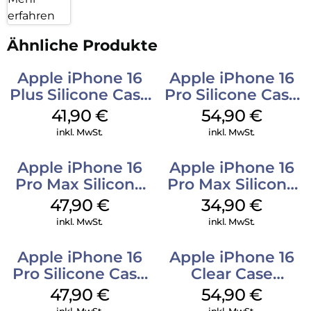
erfahren
Ähnliche Produkte
Apple iPhone 16
Apple iPhone 16
Plus Silicone Case
Pro Silicone Case
MagSafe Stone
MagSafe Black
41,90
€
54,90
€
Gray
inkl. MwSt.
inkl. MwSt.
Apple iPhone 16
Apple iPhone 16
Pro Max Silicone
Pro Max Silicone
Case MagSafe
Case MagSafe
47,90
€
34,90
€
Black
Denim
inkl. MwSt.
inkl. MwSt.
Apple iPhone 16
Apple iPhone 16
Pro Silicone Case
Clear Case
MagSafe Denim
MagSafe
47,90
€
54,90
€
Transparent