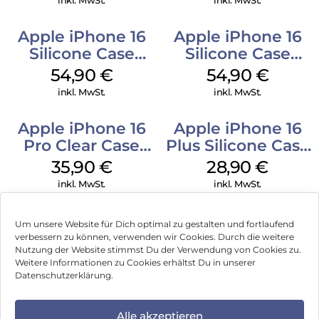
inkl. MwSt.
inkl. MwSt.
Apple iPhone 16
Apple iPhone 16
Silicone Case
Silicone Case
MagSafe Lake
MagSafe Black
54,90
€
54,90
€
Green
inkl. MwSt.
inkl. MwSt.
Apple iPhone 16
Apple iPhone 16
Pro Clear Case
Plus Silicone Case
MagSafe
MagSafe Black
35,90
€
28,90
€
Transparent
inkl. MwSt.
inkl. MwSt.
Um unsere Website für Dich optimal zu gestalten und fortlaufend
verbessern zu können, verwenden wir Cookies. Durch die weitere
Nutzung der Website stimmst Du der Verwendung von Cookies zu.
Impressum
Weitere Informationen zu Cookies erhältst Du in unserer
Datenschutzerklärung.
AGB
Datenschutz
Alle akzeptieren