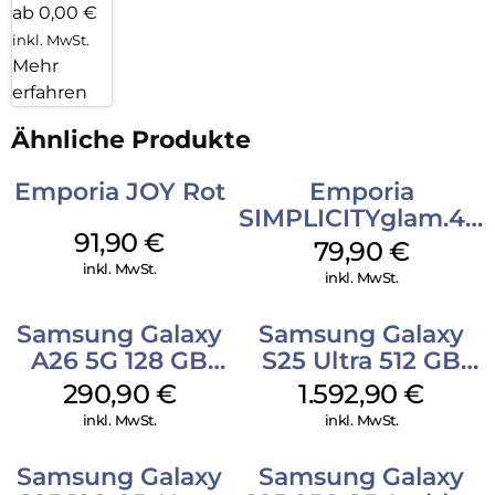
ab 0,00 €
inkl. MwSt.
Mehr
erfahren
Ähnliche Produkte
Emporia JOY Rot
Emporia
SIMPLICITYglam.4G
91,90
€
Schwarz
79,90
€
inkl. MwSt.
inkl. MwSt.
Samsung Galaxy
Samsung Galaxy
A26 5G 128 GB
S25 Ultra 512 GB
Mint
Titanium Silverblue
290,90
€
1.592,90
€
inkl. MwSt.
inkl. MwSt.
Samsung Galaxy
Samsung Galaxy