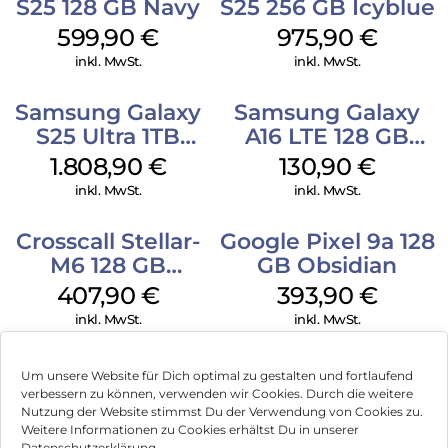
S25 128 GB Navy
S25 256 GB Icyblue
599,90
€
975,90
€
inkl. MwSt.
inkl. MwSt.
Samsung Galaxy
Samsung Galaxy
S25 Ultra 1TB
A16 LTE 128 GB
Titanium Black
Black
1.808,90
€
130,90
€
inkl. MwSt.
inkl. MwSt.
Crosscall Stellar-
Google Pixel 9a 128
M6 128 GB
GB Obsidian
Schwarz
407,90
€
393,90
€
inkl. MwSt.
inkl. MwSt.
Um unsere Website für Dich optimal zu gestalten und fortlaufend
verbessern zu können, verwenden wir Cookies. Durch die weitere
Nutzung der Website stimmst Du der Verwendung von Cookies zu.
Impressum
Weitere Informationen zu Cookies erhältst Du in unserer
Datenschutzerklärung.