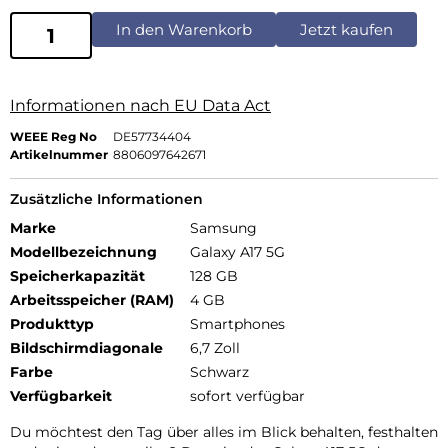
In den Warenkorb
Jetzt kaufen
Informationen nach EU Data Act
WEEE Reg No
DE57734404
Artikelnummer
8806097642671
Zusätzliche Informationen
Marke
Samsung
Modellbezeichnung
Galaxy A17 5G
Speicherkapazität
128 GB
Arbeitsspeicher (RAM)
4 GB
Produkttyp
Smartphones
Bildschirmdiagonale
6,7 Zoll
Farbe
Schwarz
Verfügbarkeit
sofort verfügbar
Du möchtest den Tag über alles im Blick behalten, festhalten