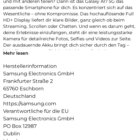
und mit anderen teilen? Dann ist das Galaxy A17 5G das
passende Smartphone für dich. Es konzentriert sich auf das
Wesentliche – ohne Kompromisse. Das hochauflösende Full
HD+ Display liefert dir klare Bilder, ganz gleich ob beim
Streaming, Scrollen oder Chatten. Und wenn es darum geht,
deine Erlebnisse einzufangen, steht dir eine leistungsstarke
Kamera für detailreiche Fotos, Selfies und Videos zur Seite.
Der ausdauernde Akku bringt dich sicher durch den Tag –
ideal für unterwegs. Gleichzeitig bietet dir der interne
Mehr lesen
Speicher jede Menge Platz für Apps, Bilder, Videos und mehr
– ohne ständiges ausmisten müssen. Optisch überzeugt das
Herstellerinformation
Galaxy A17 5G mit einem zeitlos-eleganten Design und
Samsung Electronics GmbH
modernen Farben. Einfach, praktisch und dabei typisch
Frankfurter Straße 2
Samsung.
65760 Eschborn
Bringt deine Welt zum Strahlen:
Deutschland
Ein Display, das für Klarheit sorgt. Auf dem FHD+ Display
https://samsung.com
deines Galaxy A17 5G kannst du deine Fotos, Videos, Apps
Verantwortliche für die EU
und Spiele in beeindruckender Schärfe und lebendigen
Farben genießen. Dank Full HD+ Auflösung kommen auf den
Samsung Electronics GmbH
6,7 Zoll auch kleine Details gut zur Geltung.
PO Box 12987
Dublin
Blick für Details: