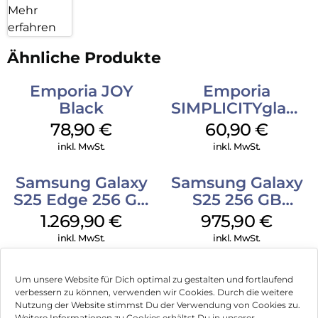
Mehr
erfahren
Ähnliche Produkte
Emporia JOY
Emporia
Black
SIMPLICITYglam
Schwarz
78,90
€
60,90
€
inkl. MwSt.
inkl. MwSt.
Samsung Galaxy
Samsung Galaxy
S25 Edge 256 GB
S25 256 GB
Titanium Silver
Icyblue
1.269,90
€
975,90
€
inkl. MwSt.
inkl. MwSt.
Samsung Galaxy
Samsung Galaxy
Um unsere Website für Dich optimal zu gestalten und fortlaufend
S25 Ultra 1TB
XCover 7 EE 128
verbessern zu können, verwenden wir Cookies. Durch die weitere
Titanium Black
GB Black
Nutzung der Website stimmst Du der Verwendung von Cookies zu.
1.808,90
€
237,90
€
Weitere Informationen zu Cookies erhältst Du in unserer