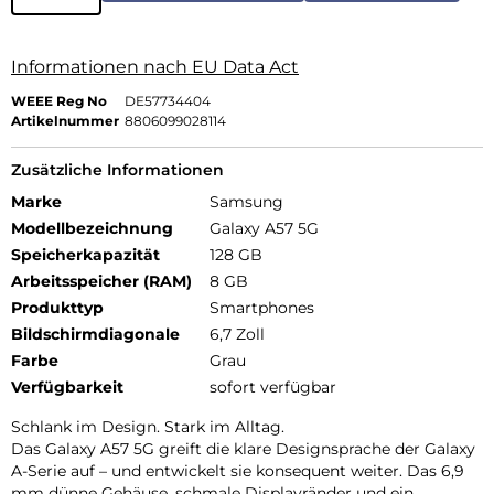
Informationen nach EU Data Act
WEEE Reg No
DE57734404
Artikelnummer
8806099028114
Zusätzliche Informationen
Marke
Samsung
Modellbezeichnung
Galaxy A57 5G
Speicherkapazität
128 GB
Arbeitsspeicher (RAM)
8 GB
Produkttyp
Smartphones
Bildschirmdiagonale
6,7 Zoll
Farbe
Grau
Verfügbarkeit
sofort verfügbar
Schlank im Design. Stark im Alltag.
Das Galaxy A57 5G greift die klare Designsprache der Galaxy
A-Serie auf – und entwickelt sie konsequent weiter. Das 6,9
mm dünne Gehäuse, schmale Displayränder und ein