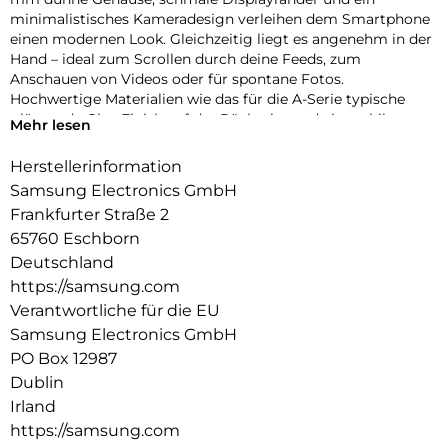
minimalistisches Kameradesign verleihen dem Smartphone
einen modernen Look. Gleichzeitig liegt es angenehm in der
Hand – ideal zum Scrollen durch deine Feeds, zum
Anschauen von Videos oder für spontane Fotos.
Hochwertige Materialien wie das für die A-Serie typische
glänzende Glas-Finish auf der Rückseite und ein stabiler
Mehr lesen
Aluminiumrahmen runden den stylischen Auftritt ab und
sorgen für die nötige Robustheit im Alltag.
Herstellerinformation
Samsung Electronics GmbH
Fließend zoomen
Ruckelfreies Zoomen funktioniert jetzt auch mit der Galaxy
Frankfurter Straße 2
A-Serie: Dank der intuitiven Zoomsteuerung des Galaxy A57
65760 Eschborn
5G kannst du fließend in deine Szenen hineinzoomen. Die
Deutschland
Kamera ermöglicht sanfte Übergänge zwischen den
https://samsung.com
Zoomstufen, sodass deine Videos stabil und natürlich wirken.
Verantwortliche für die EU
So findest du schnell den passenden Bildausschnitt – von
dynamischer Action hin zu detailreichen Close-ups.
Samsung Electronics GmbH
PO Box 12987
Auf der Überholspur
Dublin
Mit Wi-Fi 6E verlässt dein Galaxy A57 5G überfüllte
Irland
Datenautobahnen und nutzt das moderne 6-GHz-Band, das
weniger ausgelastet ist als andere Frequenzen. Dadurch
https://samsung.com
kannst du von stabilen Verbindungen ohne Störungen und