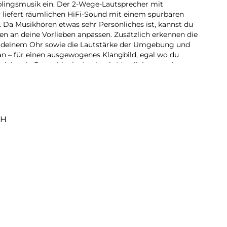
blingsmusik ein. Der 2-Wege-Lautsprecher mit
v liefert räumlichen HiFi-Sound mit einem spürbaren
 Da Musikhören etwas sehr Persönliches ist, kannst du
en an deine Vorlieben anpassen. Zusätzlich erkennen die
in deinem Ohr sowie die Lautstärke der Umgebung und
an – für einen ausgewogenes Klangbild, egal wo du
pielt mit: Der schlanke Look mit Metallakzenten ist
ne einfache Bedienung per Wischen oder Drücken. Ob
r auf der Couch: Die Galaxy Buds4 Pro sitzen so sicher
sie ein Teil von dir. Und im neu gestalteten Ladeetui sind
l wieder einsatzbereit.
nn aktiviere deinen bevorzugten AI-Agenten per
bH
ppelten Smartphone – Bixby oder Gemini antworten
imm Anrufe mit einem Kopfnicken an und lehne sie per
n Smartphone in der Tasche bleibt. Dank ihrer
leiten dich die Galaxy Buds4 Pro für viele Stunden
hselt automatisch zwischen deinen Galaxy Geräten. Für
 zu dir und deinem Leben passt.