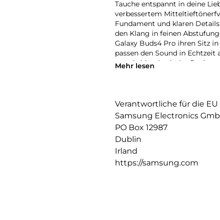
Tauche entspannt in deine Lie
verbessertem Mitteltieftönerf
Fundament und klaren Details.
den Klang in feinen Abstufung
Galaxy Buds4 Pro ihren Sitz 
passen den Sound in Echtzeit 
gerade bist. Auch das Design s
Mehr lesen
hochwertig und ermöglicht ei
beim Sport, bei der Arbeit ode
und bequem, fast so als wären 
sie einfach verstaut und schnel
Verantwortliche für die EU
Du willst AI, aber einfach? Da
Samsung Electronics Gm
Sprachbefehl auf deinem geko
PO Box 12987
direkt über deine Ohrhörer. N
Dublin
Kopfschütteln ab, während dei
Irland
ausdauernden Akkulaufzeit beg
durch den Tag. Der Sound wec
https://samsung.com
ein nahtloses Hörerlebnis, das