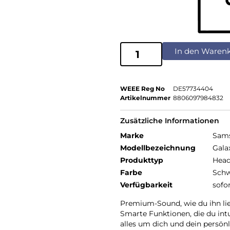
In den Waren
WEEE Reg No
DE57734404
Artikelnummer
8806097984832
Zusätzliche Informationen
Marke
Sam
Modellbezeichnung
Gala
Produkttyp
Head
Farbe
Schw
Verfügbarkeit
sofo
Premium-Sound, wie du ihn lieb
Smarte Funktionen, die du intu
alles um dich und dein persönl