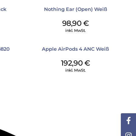
ack
Nothing Ear (Open) Weiß
98,90
€
inkl. MwSt.
8820
Apple AirPods 4 ANC Weiß
192,90
€
inkl. MwSt.