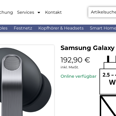
chung
Services
Kontakt
bles
Festnetz
Kopfhörer & Headsets
Smart Hom
Samsung Galaxy 
192,90
€
inkl. MwSt.
Online verfügbar