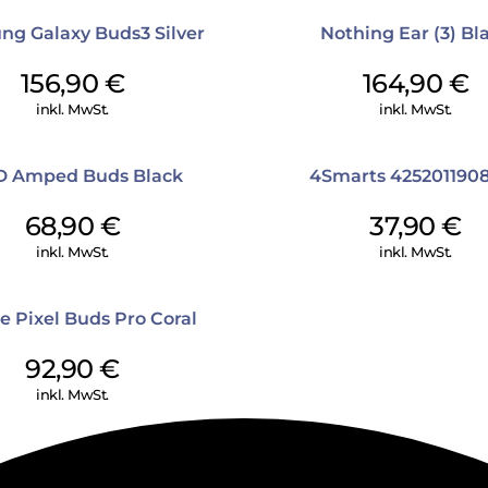
g Galaxy Buds3 Silver
Nothing Ear (3) Bl
156,90
€
164,90
€
inkl. MwSt.
inkl. MwSt.
 Amped Buds Black
4Smarts 425201190
68,90
€
37,90
€
inkl. MwSt.
inkl. MwSt.
e Pixel Buds Pro Coral
92,90
€
inkl. MwSt.