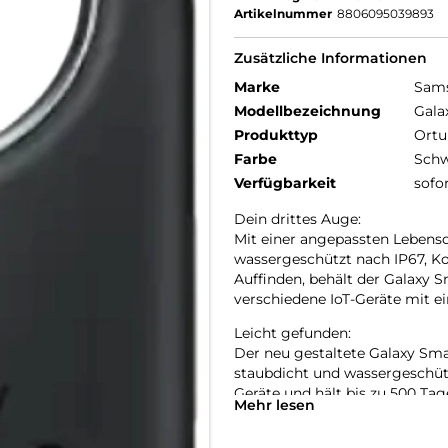
Artikelnummer
8806095039893
Zusätzliche Informationen
Marke
Sam
Modellbezeichnung
Gala
Produkttyp
Ortu
Farbe
Schw
Verfügbarkeit
sofo
Dein drittes Auge:
Mit einer angepassten Lebensd
wassergeschützt nach IP67, Ko
Auffinden, behält der Galaxy 
verschiedene IoT-Geräte mit ei
Leicht gefunden:
Der neu gestaltete Galaxy Sma
staubdicht und wassergeschütz
Geräte und hält bis zu 500 Ta
Mehr lesen
Auf Nummer sicher:
Du brauchst nicht zurückzuverf