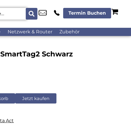
Termin Buchen
e
Netzwerk & Router
Zubehör
 SmartTag2 Schwarz
korb
Jetzt kaufen
ta Act