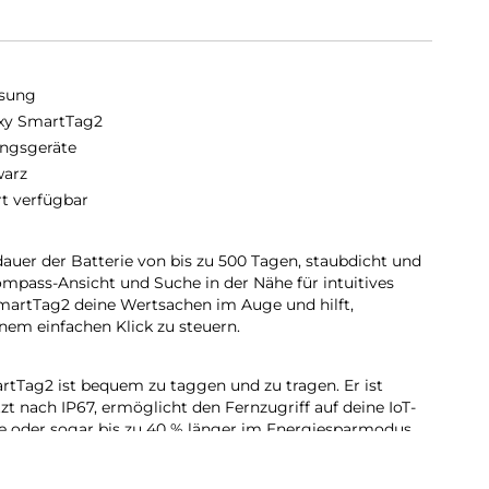
sung
xy SmartTag2
ngsgeräte
arz
rt verfügbar
auer der Batterie von bis zu 500 Tagen, staubdicht und
mpass-Ansicht und Suche in der Nähe für intuitives
SmartTag2 deine Wertsachen im Auge und hilft,
nem einfachen Klick zu steuern.
rtTag2 ist bequem zu taggen und zu tragen. Er ist
t nach IP67, ermöglicht den Fernzugriff auf deine IoT-
ge oder sogar bis zu 40 % länger im Energiesparmodus.
olgen, wo du es zuletzt gesehen hast. Registriere einen