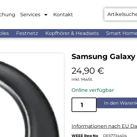
chung
Services
Kontakt
bles
Festnetz
Kopfhörer & Headsets
Smart Hom
Samsung Galaxy
24,90
€
inkl. MwSt.
Online verfügbar
In den Waren
Informationen nach EU Da
WEEE Reg No
DE57734404