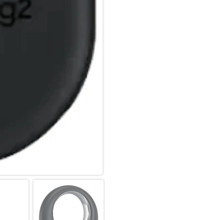
neuen Galaxy SmartTag2 und st
Benutzeroberfläche hast du je
du liebst, schnell und zuverläss
Ganz in deiner Nähe:
Wenn deine Sachen mal wiede
nicht finden kannst, dann schal
Anweisungen über die Kompass
SmartTag2 dich per ‘Rufe deine
Im Lost Mode ist noch nichts v
Wenn der Verloren-Modus aktivi
Kontaktinformationen oder N
Betriebssystem.