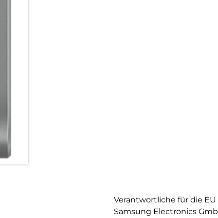
zusammen, damit du ein umfas
mühelos zwischen Smartphone,
laufende Aufgaben nahtlos weit
auf deinem Galaxy Smartphone
ohne den Entwurf übertragen 
einfach Quick Share. Damit la
an andere Galaxy Devices send
Buds verbinden sich automatis
ohne manuelles Koppeln. In d
smart organisiert und immer b
Verantwortliche für die EU
Samsung Electronics Gm