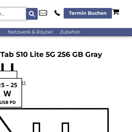
Termin Buchen
e
Netzwerk & Router
Zubehör
ab S10 Lite 5G 256 GB Gray
datenblatt