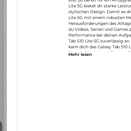
Lite 5G bietet dir starke Leis
stylischen Design. Damit es dic
Lite 5G mit einem robusten Met
Herausforderungen des Alltag
du Videos, Serien und Games p
Performance bei deinen Aufgab
Tab S10 Lite 5G zuverlässig an
kann dich das Galaxy Tab S10 
Google Gemini und Circle to S
Mehr lesen
effizient organisieren, ohne 
Aufgaben zügig erledigen, um 
Beispiel für deine kreativen I
S10 Lite 5G in dein persönliche
handschriftlich fast wie auf 
du willst. Dank vielseitigem 
Galaxy Ecosystem kannst du dei
Anforderungen anpassen.
Bereit für mehr:
Mit dem Galaxy Tab S10 Lite 5
Zoll großen WUXGA+ Display mi
kreativen Projekte, Spiele und 