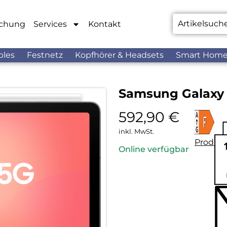
chung
Services
Kontakt
bles
Festnetz
Kopfhörer & Headsets
Smart Hom
Samsung Galaxy T
592,90
€
inkl. MwSt.
Produkt
Online verfügbar