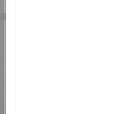
ein Objekt auf einem Foto entf
Objektradierer aus, markiere
und tippe auf Löschen. Mit den
erledigst du vieles ganz einf
Kreativität trifft Produktivitä
Ob Skizzen, Notizen oder kom
Galaxy Tab S10 Lite 5G bringst
S Pen haftet magnetisch am Ge
Hand nimmst. Dank geringer L
reagiert er fast wie ein echter 
oder Dokumente bearbeiten. M
PDF oder markiere Stellen, um 
flüchtige Notizen in sauber au
komplexe Mathe-Gleichungen 
Assistenten automatisch für di
kannst du übrigens mehrere Ap
Video an und mache dir neben
Freizeit: Nutze das Galaxy Tab 
Gerätegrenzen überwinden:
Hol noch mehr aus deinem Gala
Galaxy Geräten verbindest. Im