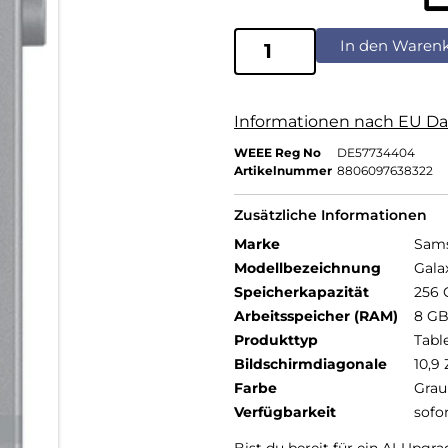
In den Waren
Informationen nach EU Da
WEEE Reg No
DE57734404
Artikelnummer
8806097638322
Zusätzliche Informationen
Marke
Sam
Modellbezeichnung
Gala
Speicherkapazität
256 
Arbeitsspeicher (RAM)
8 G
Produkttyp
Tabl
Bildschirmdiagonale
10,9 
Farbe
Grau
Verfügbarkeit
sofo
Bist du bereit für ein AI-Upgra