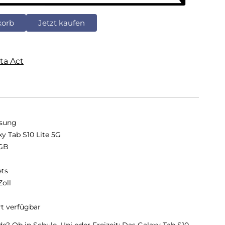
korb
Jetzt kaufen
ta Act
sung
xy Tab S10 Lite 5G
GB
B
ets
Zoll
rt verfügbar
de? Ob in Schule, Uni oder Freizeit: Das Galaxy Tab S10