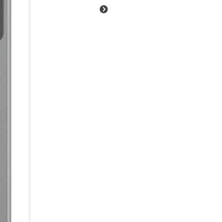
passt Helligkeit und Kontrast
fast jeder Situation. Vom Gami
Exynos 1380 Prozessor jede M
256 GB internem Speicher (erwe
microSD-Karte) hast du zudem 
Lieblings-Apps. Dein Energiele
zu 16 Stunden Videowiedergab
Schnellladefunktion bis du nac
All das ist verpackt in einem
Gray, Silver oder Coral Red.
Smarter AI-Assistent:
Mit dem Galaxy Tab S10 Lite 5
Display – und das in den unter
auf smarte Unterstützung zugre
optional erhältlichen Book Co
separates Fenster zu starten.
schnell und ohne Umwege lösen
einfach mit deinem Finger ode
Google liefert dir die passend
weiter: Sobald du ein Element 
passende Aktionen vor – etwa 
Weiterbearbeiten. So kannst d