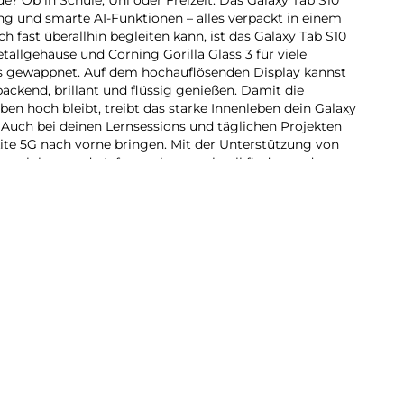
tung und smarte AI-Funktionen – alles verpackt in einem
h fast überallhin begleiten kann, ist das Galaxy Tab S10
allgehäuse und Corning Gorilla Glass 3 für viele
s gewappnet. Auf dem hochauflösenden Display kannst
ackend, brillant und flüssig genießen. Damit die
en hoch bleibt, treibt das starke Innenleben dein Galaxy
. Auch bei deinen Lernsessions und täglichen Projekten
Lite 5G nach vorne bringen. Mit der Unterstützung von
earch kannst du Informationen schnell finden und
ständig zwischen Apps wechseln zu müssen. So kannst du
mehr Zeit für das zu haben, was dir wichtig ist. Zum
deen. Der mitgelieferte S Pen verwandelt das Galaxy Tab
s Kreativ- und Notiz-Tool. Skizziere Ideen, schreibe
Papier oder bearbeite Dokumente präzise – wann und wo
Zubehör und der nahtlosen Integration in das Samsung
n Galaxy Tab S10 Lite 5G flexibel an deine
G kommt frischer Wind in deinen Alltag. Auf dem 10,9
t bis zu 90 Hz Bildwiederholrate kannst du deine
Filme brillant erleben. Der intelligente Vision Booster