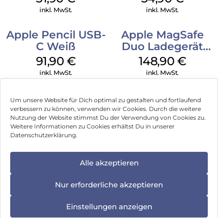
inkl. MwSt.
inkl. MwSt.
Apple Pencil USB-
Apple MagSafe
C Weiß
Duo Ladegerät
Weiß
91,90
€
148,90
€
inkl. MwSt.
inkl. MwSt.
Um unsere Website für Dich optimal zu gestalten und fortlaufend
verbessern zu können, verwenden wir Cookies. Durch die weitere
Nutzung der Website stimmst Du der Verwendung von Cookies zu.
Impressum
Weitere Informationen zu Cookies erhältst Du in unserer
Datenschutzerklärung.
AGB
Datenschutz
Alle akzeptieren
Können wir Dir behilflich sein?
Vertrag widerrufen
Nur erforderliche akzeptieren
Hinweis zur Batterieentsorgung
Einstellungen anzeigen
Newsletter