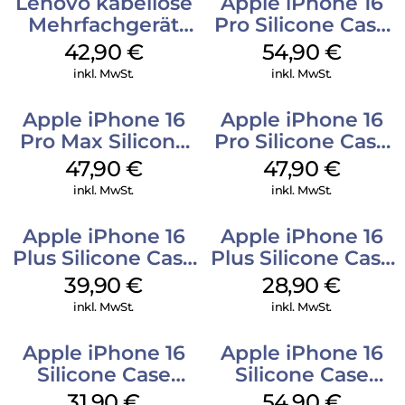
Lenovo kabellose
Apple iPhone 16
Mehrfachgerät
Pro Silicone Case
Luna Grey
MagSafe Black
42,90
€
54,90
€
inkl. MwSt.
inkl. MwSt.
Apple iPhone 16
Apple iPhone 16
Pro Max Silicone
Pro Silicone Case
Case MagSafe
MagSafe Denim
47,90
€
47,90
€
Black
inkl. MwSt.
inkl. MwSt.
Apple iPhone 16
Apple iPhone 16
Plus Silicone Case
Plus Silicone Case
MagSafe Plum
MagSafe Black
39,90
€
28,90
€
inkl. MwSt.
inkl. MwSt.
Apple iPhone 16
Apple iPhone 16
Silicone Case
Silicone Case
MagSafe Fuchsia
MagSafe Black
31,90
€
54,90
€