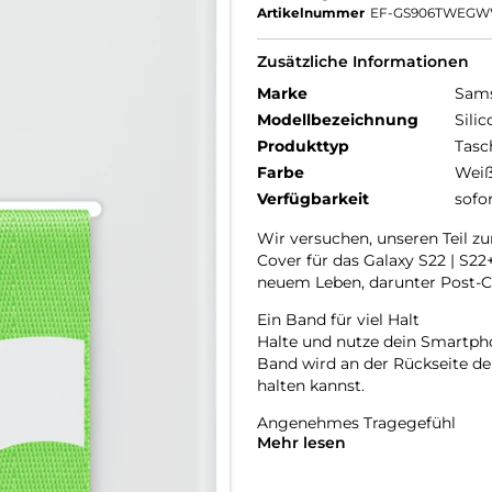
Artikelnummer
EF-GS906TWEG
Zusätzliche Informationen
Marke
Sam
Modellbezeichnung
Sili
Produkttyp
Tasc
Farbe
Wei
Verfügbarkeit
sofo
Wir versuchen, unseren Teil zu
Cover für das Galaxy S22 | S22+
neuem Leben, darunter Post-C
Ein Band für viel Halt
Halte und nutze dein Smartpho
Band wird an der Rückseite de
halten kannst.
Angenehmes Tragegefühl
Mehr lesen
Das Cover passt sich an die s
in der Hand. Und neben dem sti