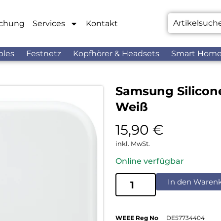
chung
Services
Kontakt
bles
Festnetz
Kopfhörer & Headsets
Smart Hom
Samsung Silicone
Weiß
15,90
€
inkl. MwSt.
Online verfügbar
In den Waren
WEEE Reg No
DE57734404