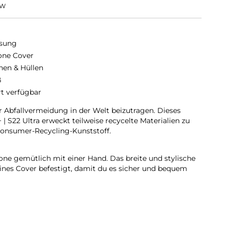
WW
sung
cone Cover
hen & Hüllen
ß
rt verfügbar
r Abfallvermeidung in der Welt beizutragen. Dieses
 | S22 Ultra erweckt teilweise recycelte Materialien zu
onsumer-Recycling-Kunststoff.
ne gemütlich mit einer Hand. Das breite und stylische
ines Cover befestigt, damit du es sicher und bequem
chlanke Form deines Galaxy an und liegt dabei angenehm
lvollen matten Finish fühlt es sich einfach gut an.