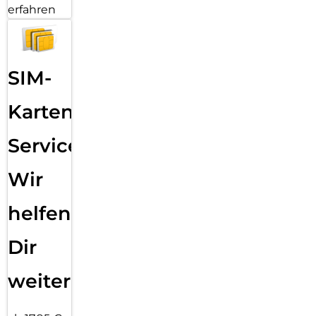
erfahren
SIM-
Karten
Service:
Wir
helfen
Dir
weiter