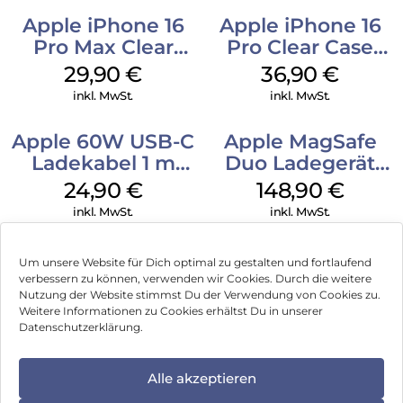
Apple iPhone 16
Apple iPhone 16
Pro Max Clear
Pro Clear Case
Case MagSafe
MagSafe
29,90
€
36,90
€
Transparent
Transparent
inkl. MwSt.
inkl. MwSt.
Apple 60W USB-C
Apple MagSafe
Ladekabel 1 m
Duo Ladegerät
Weiß
Weiß
24,90
€
148,90
€
inkl. MwSt.
inkl. MwSt.
Um unsere Website für Dich optimal zu gestalten und fortlaufend
verbessern zu können, verwenden wir Cookies. Durch die weitere
Nutzung der Website stimmst Du der Verwendung von Cookies zu.
Impressum
Weitere Informationen zu Cookies erhältst Du in unserer
Datenschutzerklärung.
AGB
Datenschutz
Alle akzeptieren
Können wir Dir behilflich sein?