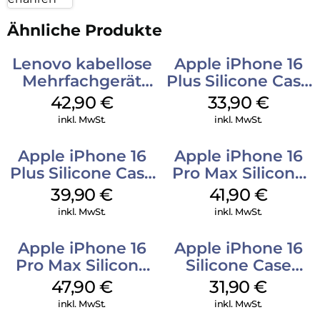
Ähnliche Produkte
Lenovo kabellose
Apple iPhone 16
Mehrfachgerät
Plus Silicone Case
Luna Grey
MagSafe Lake
42,90
€
33,90
€
Green
inkl. MwSt.
inkl. MwSt.
Apple iPhone 16
Apple iPhone 16
Plus Silicone Case
Pro Max Silicone
MagSafe Plum
Case MagSafe
39,90
€
41,90
€
Ultramarine
inkl. MwSt.
inkl. MwSt.
Apple iPhone 16
Apple iPhone 16
Pro Max Silicone
Silicone Case
Case MagSafe
MagSafe Fuchsia
47,90
€
31,90
€
Black
inkl. MwSt.
inkl. MwSt.