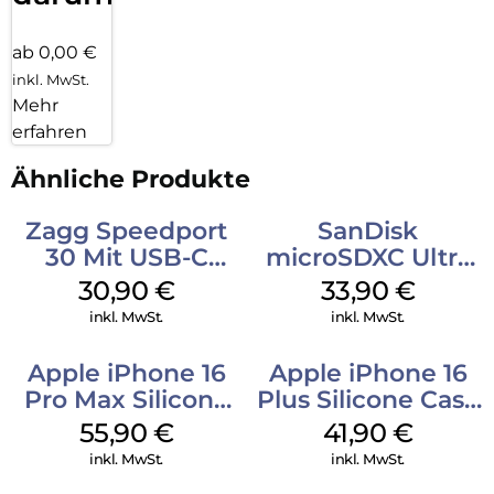
ab 0,00 €
inkl. MwSt.
Mehr
erfahren
Ähnliche Produkte
Zagg Speedport
SanDisk
30 Mit USB-C
microSDXC Ultra
Kabel Weiß
128 GB + Adapter
30,90
€
33,90
€
Mobile
inkl. MwSt.
inkl. MwSt.
Apple iPhone 16
Apple iPhone 16
Pro Max Silicone
Plus Silicone Case
Case MagSafe
MagSafe Stone
55,90
€
41,90
€
Stone Gray
Gray
inkl. MwSt.
inkl. MwSt.