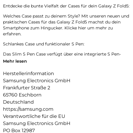
Entdecke die bunte Vielfalt der Cases für dein Galaxy Z Fold5:
Welches Case passt zu deinem Style? Mit unseren neuen und
praktischen Cases für das Galaxy Z Fold5 machst du dein
Smartphone zum Hingucker. Klicke hier um mehr zu
erfahren.
Schlankes Case und funktionaler S Pen:
Das Slim S Pen Case verfügt über eine integrierte S Pen-
Halterung an der Rückseite, sodass er schnell griffbereit ist,
Mehr lesen
wenn du ihn brauchst. Das schlanke Profil deines
Smartphones bleibt dabei erhalten. Mit seinen trendigen
Herstellerinformation
Farboptionen bietet das Case eine elegante und schlanke
Samsung Electronics GmbH
Lösung, um deinen S Pen sicher aufzubewahren.
Frankfurter Straße 2
Der S Pen ist schnell zur Hand:
65760 Eschborn
Deutschland
Spare dir die Suche nach deinem S Pen. Mit einem einfachen
https://samsung.com
Knopfdruck löst du den S Pen und machst ihn einsatzbereit.
Und mit einem Klick lässt er sich wieder an seinen Platz
Verantwortliche für die EU
verstauen.
Samsung Electronics GmbH
PO Box 12987