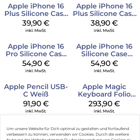
Apple iPhone 16
Apple iPhone 16
Plus Silicone Case
Plus Silicone Case
MagSafe Plum
MagSafe Denim
39,90
€
38,90
€
inkl. MwSt.
inkl. MwSt.
Apple iPhone 16
Apple iPhone 16
Pro Silicone Case
Silicone Case
MagSafe Black
MagSafe Lake
54,90
€
54,90
€
Green
inkl. MwSt.
inkl. MwSt.
Apple Pencil USB-
Apple Magic
C Weiß
Keyboard Folio
iPad 10.9″ (10.Gen.)
91,90
€
293,90
€
Weiß
inkl. MwSt.
inkl. MwSt.
Um unsere Website für Dich optimal zu gestalten und fortlaufend
verbessern zu können, verwenden wir Cookies. Durch die weitere
Nutzung der Website stimmst Du der Verwendung von Cookies zu.