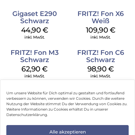
Gigaset E290
FRITZ! Fon X6
Schwarz
Weiß
44,90
€
109,90
€
inkl. MwSt.
inkl. MwSt.
FRITZ! Fon M3
FRITZ! Fon C6
Schwarz
Schwarz
62,90
€
98,90
€
inkl. MwSt.
inkl. MwSt.
Um unsere Website für Dich optimal zu gestalten und fortlaufend
verbessern zu können, verwenden wir Cookies. Durch die weitere
Nutzung der Website stimmst Du der Verwendung von Cookies zu.
Impressum
Weitere Informationen zu Cookies erhältst Du in unserer
Datenschutzerklärung.
AGB
Datenschutz
Alle akzeptieren