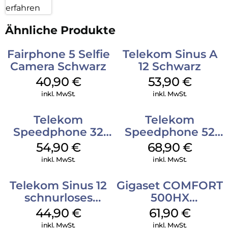
erfahren
Ähnliche Produkte
Fairphone 5 Selfie
Telekom Sinus A
Camera Schwarz
12 Schwarz
40,90
€
53,90
€
inkl. MwSt.
inkl. MwSt.
Telekom
Telekom
Speedphone 32
Speedphone 52
Ebenholz
Schwarz
54,90
€
68,90
€
inkl. MwSt.
inkl. MwSt.
Telekom Sinus 12
Gigaset COMFORT
schnurloses
500HX
Analog Telefon
Silber/Schwarz
44,90
€
61,90
€
Weiß
inkl. MwSt.
inkl. MwSt.