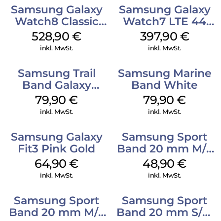
Samsung Galaxy
Samsung Galaxy
Watch8 Classic
Watch7 LTE 44
Black
mm Green
528,90
€
397,90
€
inkl. MwSt.
inkl. MwSt.
Samsung Trail
Samsung Marine
Band Galaxy
Band White
Watch Ultra
79,90
€
79,90
€
Orange
inkl. MwSt.
inkl. MwSt.
Samsung Galaxy
Samsung Sport
Fit3 Pink Gold
Band 20 mm M/L
Galaxy Watch
64,90
€
48,90
€
Series Silber
inkl. MwSt.
inkl. MwSt.
Samsung Sport
Samsung Sport
Band 20 mm M/L
Band 20 mm S/M