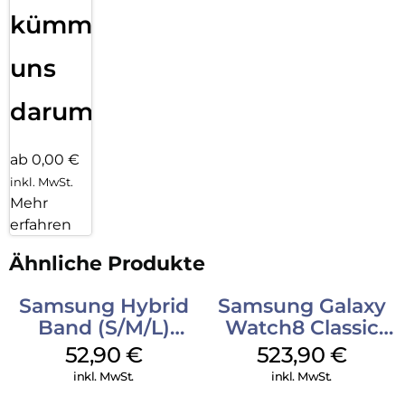
kümmern
uns
darum!
ab 0,00 €
inkl. MwSt.
Mehr
erfahren
Ähnliche Produkte
Samsung Hybrid
Samsung Galaxy
Band (S/M/L)
Watch8 Classic
Galaxy
White
52,90
€
523,90
€
Watch8/Watch8
inkl. MwSt.
inkl. MwSt.
Classic White