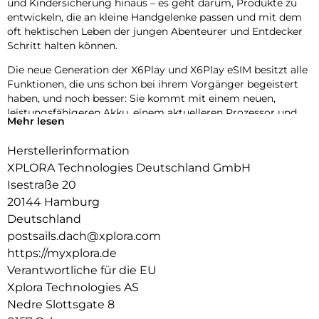
und Kindersicherung hinaus – es geht darum, Produkte zu
entwickeln, die an kleine Handgelenke passen und mit dem
oft hektischen Leben der jungen Abenteurer und Entdecker
Schritt halten können.
Die neue Generation der X6Play und X6Play eSIM besitzt alle
Funktionen, die uns schon bei ihrem Vorgänger begeistert
haben, und noch besser: Sie kommt mit einem neuen,
leistungsfähigeren Akku, einem aktuelleren Prozessor und
Mehr lesen
einem gewebten, elastischen Textilarmband für noch mehr
Komfort.
Herstellerinformation
Das neue Design umfasst außerdem zwei austauschbare
XPLORA Technologies Deutschland GmbH
Frames zum Individualisieren der Uhr. Die neue Generation
Isestraße 20
der X6Play und X6Play eSIM ist eine erstklassige Wahl für
20144 Hamburg
Eltern, die sich für ihr Kind einen sicheren Einstieg in die
Deutschland
digitale Kommunikation wünschen, ohne Kompromisse bei
postsails.dach@xplora.com
Zuverlässigkeit und Qualität einzugehen.
https://myxplora.de
Verantwortliche für die EU
Xplora Technologies AS
Nedre Slottsgate 8