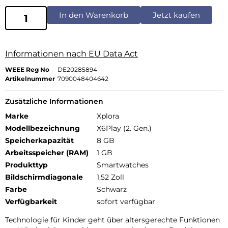
In den Warenkorb
Jetzt kaufen
Informationen nach EU Data Act
WEEE Reg No
DE20285894
Artikelnummer
7090048404642
Zusätzliche Informationen
Marke
Xplora
Modellbezeichnung
X6Play (2. Gen.)
Speicherkapazität
8 GB
Arbeitsspeicher (RAM)
1 GB
Produkttyp
Smartwatches
Bildschirmdiagonale
1,52 Zoll
Farbe
Schwarz
Verfügbarkeit
sofort verfügbar
Technologie für Kinder geht über altersgerechte Funktionen