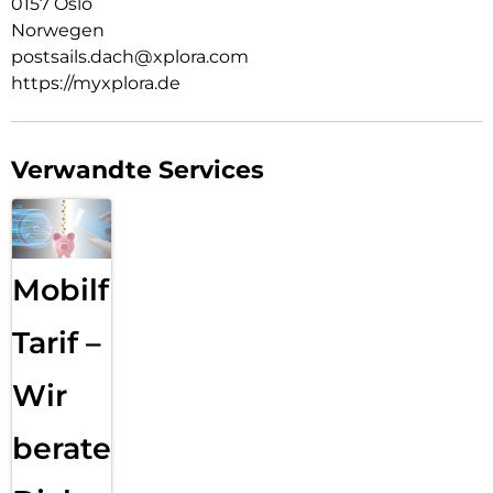
0157 Oslo
Norwegen
postsails.dach@xplora.com
https://myxplora.de
Verwandte Services
Mobilfunk
Tarif –
Wir
beraten