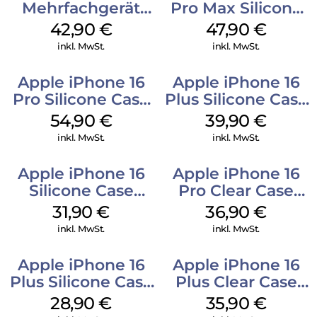
Mehrfachgerät
Pro Max Silicone
Luna Grey
Case MagSafe
42,90
€
47,90
€
Black
inkl. MwSt.
inkl. MwSt.
Apple iPhone 16
Apple iPhone 16
Pro Silicone Case
Plus Silicone Case
MagSafe Black
MagSafe Plum
54,90
€
39,90
€
inkl. MwSt.
inkl. MwSt.
Apple iPhone 16
Apple iPhone 16
Silicone Case
Pro Clear Case
MagSafe Fuchsia
MagSafe
31,90
€
36,90
€
Transparent
inkl. MwSt.
inkl. MwSt.
Apple iPhone 16
Apple iPhone 16
Plus Silicone Case
Plus Clear Case
MagSafe Black
MagSafe
28,90
€
35,90
€
Transparent