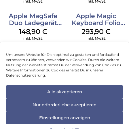
inkl. MwSt.
inkl. MwSt.
Apple MagSafe
Apple Magic
Duo Ladegerät
Keyboard Folio
Weiß
iPad 10.9″ (10.Gen.)
148,90
€
293,90
€
Weiß
inkl. MwSt.
inkl. MwSt.
Um unsere Website für Dich optimal zu gestalten und fortlaufend
verbessern zu können, verwenden wir Cookies. Durch die weitere
Nutzung der Website stimmst Du der Verwendung von Cookies zu.
Impressum
Weitere Informationen zu Cookies erhältst Du in unserer
Datenschutzerklärung.
AGB
Datenschutz
Alle akzeptieren
Vertrag widerrufen
Nur erforderliche akzeptieren
Hinweis zur Batterieentsorgung
Einstellungen anzeigen
Newsletter