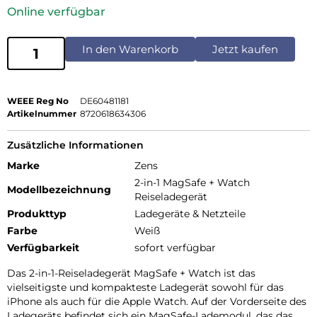
Online verfügbar
In den Warenkorb
Jetzt kaufen
WEEE Reg No
DE60481181
Artikelnummer
8720618634306
Zusätzliche Informationen
Marke
Zens
2-in-1 MagSafe + Watch
Modellbezeichnung
Reiseladegerät
Produkttyp
Ladegeräte & Netzteile
Farbe
Weiß
Verfügbarkeit
sofort verfügbar
Das 2-in-1-Reiseladegerät MagSafe + Watch ist das
vielseitigste und kompakteste Ladegerät sowohl für das
iPhone als auch für die Apple Watch. Auf der Vorderseite des
Ladegeräts befindet sich ein MagSafe-Lademodul, das das