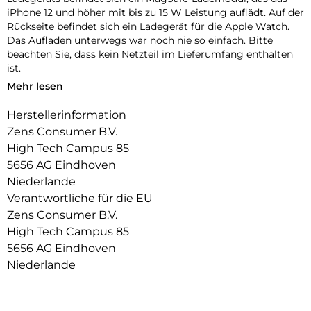
iPhone 12 und höher mit bis zu 15 W Leistung auflädt. Auf der
Rückseite befindet sich ein Ladegerät für die Apple Watch.
Das Aufladen unterwegs war noch nie so einfach. Bitte
beachten Sie, dass kein Netzteil im Lieferumfang enthalten
ist.
Mehr lesen
Das 2-in-1-Reiseladegerät MagSafe + Watch ist vollständig
kompatibel mit jeder Apple Watch, einschließlich der Apple
Herstellerinformation
Watch Ultra. Beim Öffnen des Ständers wird ein iPhone 12
Zens Consumer B.V.
und höher aufgeladen und liegt dem Benutzer in
horizontaler Position gegenüber. Ein Reiseetui ist im
High Tech Campus 85
Lieferumfang enthalten und verstaut das 2-in-1 MagSafe +
5656 AG Eindhoven
Watch-Reiseladegerät sowie das USB-C-zu-USB-C-Ladekabel
Niederlande
sicher. Dieses einzigartige 2-in-1-Ladegerät inklusive
Verantwortliche für die EU
Reiseetui sorgt dafür, dass sich Kabel und Ladegeräte nicht
Zens Consumer B.V.
in einer Tasche oder einem Koffer verheddern. Seelenfrieden
mit der Kraft in Ihrer Handfläche.
High Tech Campus 85
5656 AG Eindhoven
Niederlande