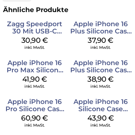
Ähnliche Produkte
Zagg Speedport
Apple iPhone 16
30 Mit USB-C
Plus Silicone Case
Kabel Weiß
MagSafe Lake
30,90
€
37,90
€
Green
inkl. MwSt.
inkl. MwSt.
Apple iPhone 16
Apple iPhone 16
Pro Max Silicone
Plus Silicone Case
Case MagSafe
MagSafe Denim
41,90
€
38,90
€
Ultramarine
inkl. MwSt.
inkl. MwSt.
Apple iPhone 16
Apple iPhone 16
Pro Silicone Case
Silicone Case
MagSafe Stone
MagSafe Plum
60,90
€
43,90
€
Gray
inkl. MwSt.
inkl. MwSt.