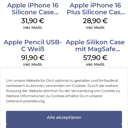
Apple iPhone 16
Apple iPhone 16
Silicone Case
Plus Silicone Case
MagSafe Fuchsia
MagSafe Black
31,90
€
28,90
€
inkl. MwSt.
inkl. MwSt.
Apple Pencil USB-
Apple Silikon Case
C Weiß
mit MagSafe
iPhone 14 Pro
91,90
€
57,90
€
(PRODUCT)RED
inkl. MwSt.
inkl. MwSt.
Um unsere Website für Dich optimal zu gestalten und fortlaufend
verbessern zu können, verwenden wir Cookies. Durch die weitere
Nutzung der Website stimmst Du der Verwendung von Cookies zu.
Impressum
Weitere Informationen zu Cookies erhältst Du in unserer
Datenschutzerklärung.
AGB
Datenschutz
Alle akzeptieren
Vertrag widerrufen