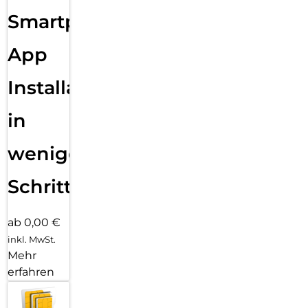
Sende eine Textnachricht, ruf jemanden an, lade Musik und
Smartphone
Podcasts und kontaktiere den Notruf – alles ohne dein
iPhone. Und jetzt bist du mit schnellem 5G unterwegs noch
besser verbunden.
App
Installation
in
wenigen
Schritten
ab 0,00 €
inkl. MwSt.
Mehr
erfahren