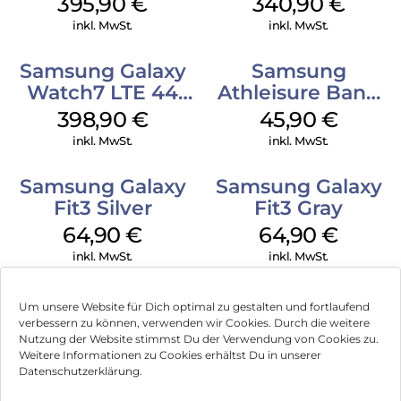
395,90
€
340,90
€
inkl. MwSt.
inkl. MwSt.
Samsung Galaxy
Samsung
Watch7 LTE 44
Athleisure Band
mm Silver
S/M Galaxy
398,90
€
45,90
€
Watch7 Cream
inkl. MwSt.
inkl. MwSt.
Samsung Galaxy
Samsung Galaxy
Fit3 Silver
Fit3 Gray
64,90
€
64,90
€
inkl. MwSt.
inkl. MwSt.
Um unsere Website für Dich optimal zu gestalten und fortlaufend
verbessern zu können, verwenden wir Cookies. Durch die weitere
Nutzung der Website stimmst Du der Verwendung von Cookies zu.
Impressum
Weitere Informationen zu Cookies erhältst Du in unserer
Datenschutzerklärung.
AGB