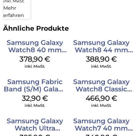
inkl. MwSt.
Mehr
erfahren
Ähnliche Produkte
Samsung Galaxy
Samsung Galaxy
Watch8 40 mm
Watch8 44 mm
Silver
Graphite
378,90
€
388,90
€
inkl. MwSt.
inkl. MwSt.
Samsung Fabric
Samsung Galaxy
Band (S/M) Galaxy
Watch8 Classic
Watch8/Watch8
White
32,90
€
466,90
€
Classic Red
inkl. MwSt.
inkl. MwSt.
Samsung Galaxy
Samsung Galaxy
Watch Ultra
Watch7 40 mm
Titanium Gray
Green