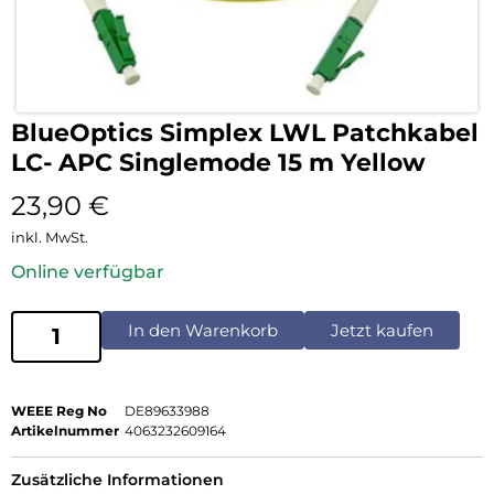
BlueOptics Simplex LWL Patchkabel
LC- APC Singlemode 15 m Yellow
23,90
€
inkl. MwSt.
Online verfügbar
In den Warenkorb
Jetzt kaufen
WEEE Reg No
DE89633988
Artikelnummer
4063232609164
Zusätzliche Informationen