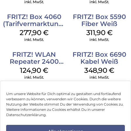
Weiß
reduzieren Ihre OPEX und CAPEX Kosten.
inkl. MwSt.
inkl. MwSt.
FRITZ! Box 4060
FRITZ! Box 5590
(Tarifvermarktung)
Fiber Weiß
Weiß
277,90
€
311,90
€
inkl. MwSt.
inkl. MwSt.
FRITZ! WLAN
FRITZ! Box 6690
Repeater 2400
Kabel Weiß
Weiß
124,90
€
348,90
€
inkl. MwSt.
inkl. MwSt.
Um unsere Website für Dich optimal zu gestalten und fortlaufend
verbessern zu können, verwenden wir Cookies. Durch die weitere
Nutzung der Website stimmst Du der Verwendung von Cookies zu.
Impressum
Weitere Informationen zu Cookies erhältst Du in unserer
Datenschutzerklärung.
AGB
Datenschutz