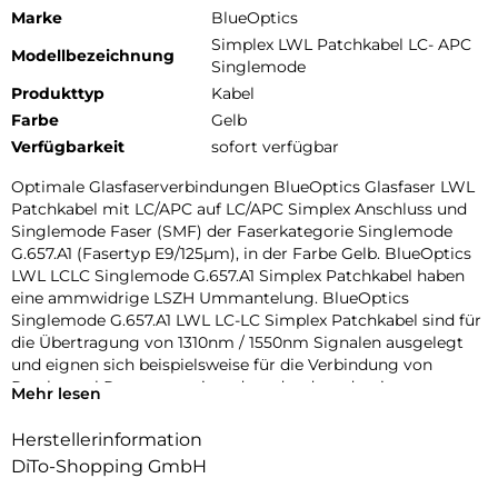
Marke
BlueOptics
Simplex LWL Patchkabel LC- APC
Modellbezeichnung
Singlemode
Produkttyp
Kabel
Farbe
Gelb
Verfügbarkeit
sofort verfügbar
Optimale Glasfaserverbindungen BlueOptics Glasfaser LWL
Patchkabel mit LC/APC auf LC/APC Simplex Anschluss und
Singlemode Faser (SMF) der Faserkategorie Singlemode
G.657.A1 (Fasertyp E9/125µm), in der Farbe Gelb. BlueOptics
LWL LCLC Singlemode G.657.A1 Simplex Patchkabel haben
eine ammwidrige LSZH Ummantelung. BlueOptics
Singlemode G.657.A1 LWL LC-LC Simplex Patchkabel sind für
die Übertragung von 1310nm / 1550nm Signalen ausgelegt
und eignen sich beispielsweise für die Verbindung von
Patchpanel Ports untereinander oder dem damit
Mehr lesen
verbundenen Anschluss von optischen Transceivern. Beste
Dämpfungswerte BlueOptics Singlemode G.657.A1 LWL LC-
Herstellerinformation
LC Simplex Patchkabel haben einen Dämpfungswert von
DiTo-Shopping GmbH
0,4dB pro Kilometer, eine geringe Eingangsdämpfung (Input
Loss) und eine hohe Rückussdämpfung (Return Loss).