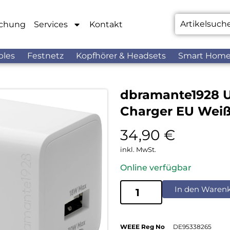
chung
Services
Kontakt
bles
Festnetz
Kopfhörer & Headsets
Smart Hom
dbramante1928 
Charger EU Wei
34,90
€
inkl. MwSt.
Online verfügbar
In den Waren
WEEE Reg No
DE95338265