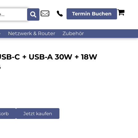
Termin Buchen
e
Netzwerk & Router
Zubehör
USB-C + USB-A 30W + 18W
ß
korb
Jetzt kaufen