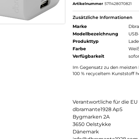
Artikelnummer
5711428070821
Zusätzliche Informationen
Marke
Dbr
Modellbezeichnung
USB-
Produkttyp
Lade
Farbe
Wei
Verfügbarkeit
sofo
Im Gegensatz zu den meisten 
100 % recyceltem Kunststoff he
Verantwortliche für die EU
dbramante1928 ApS
Bygmarken 2A
3650 Oelstykke
Dänemark