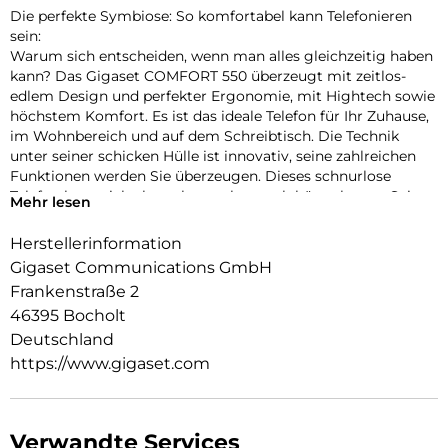
Die perfekte Symbiose: So komfortabel kann Telefonieren
sein:
Warum sich entscheiden, wenn man alles gleichzeitig haben
kann? Das Gigaset COMFORT 550 überzeugt mit zeitlos-
edlem Design und perfekter Ergonomie, mit Hightech sowie
höchstem Komfort. Es ist das ideale Telefon für Ihr Zuhause,
im Wohnbereich und auf dem Schreibtisch. Die Technik
unter seiner schicken Hülle ist innovativ, seine zahlreichen
Funktionen werden Sie überzeugen. Dieses schnurlose
Telefon kann sich also sehen – aber auch hören lassen: Seine
Mehr lesen
Akustik ist ebenfalls exzellent. Und im Home Office haben Sie
dank Headset-Anschluss sowie integrierter
Herstellerinformation
Freisprecheinrichtung stets die Hände frei. Die
Gigaset Communications GmbH
Modellvariante Gigaset COMFORT 550A bietet zudem einen
Frankenstraße 2
integrierten Anrufbeantworter mit einer
46395 Bocholt
Aufzeichnungsdauer von bis zu 30 Minuten.
Deutschland
Navigation in Perfektion: So angenehm kann Telefonieren
https://www.gigaset.com
sein:
Willkommen in Ihrer persönlichen Komfortzone: Das
Gigaset COMFORT 550 ist so einfach und angenehm zu
bedienen, dass nichts vom Wesentlichen ablenkt: Ihren
Verwandte Services