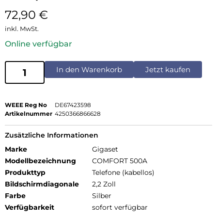
72,90
€
inkl. MwSt.
Online verfügbar
In den Warenkorb
Jetzt kaufen
WEEE Reg No
DE67423598
Artikelnummer
4250366866628
Zusätzliche Informationen
Marke
Gigaset
Modellbezeichnung
COMFORT 500A
Produkttyp
Telefone (kabellos)
Bildschirmdiagonale
2,2 Zoll
Farbe
Silber
Verfügbarkeit
sofort verfügbar