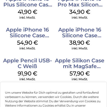
Plus Silicone Case
Pro Max Silicone
MagSafe Stone
Case MagSafe
41,90
€
34,90
€
Gray
Denim
inkl. MwSt.
inkl. MwSt.
Apple iPhone 16
Apple iPhone 16
Silicone Case
Silicone Case
MagSafe Black
MagSafe
54,90
€
38,90
€
Ultramarine
inkl. MwSt.
inkl. MwSt.
Apple Pencil USB-
Apple Silikon Case
C Weiß
mit MagSafe
iPhone 14 Pro
91,90
€
57,90
€
(PRODUCT)RED
inkl. MwSt.
inkl. MwSt.
Um unsere Website für Dich optimal zu gestalten und fortlaufend
verbessern zu können, verwenden wir Cookies. Durch die weitere
Nutzung der Website stimmst Du der Verwendung von Cookies zu.
Impressum
Weitere Informationen zu Cookies erhältst Du in unserer