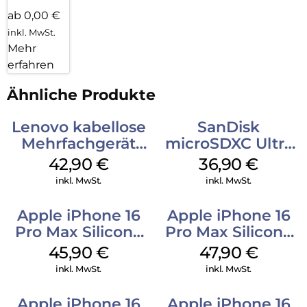
ab 0,00 €
inkl. MwSt.
Mehr
erfahren
Ähnliche Produkte
Lenovo kabellose
SanDisk
Mehrfachgerät
microSDXC Ultra
Luna Grey
128 GB + Adapter
42,90
€
36,90
€
Mobile
inkl. MwSt.
inkl. MwSt.
Apple iPhone 16
Apple iPhone 16
Pro Max Silicone
Pro Max Silicone
Case MagSafe
Case MagSafe
45,90
€
47,90
€
Ultramarine
Black
inkl. MwSt.
inkl. MwSt.
Apple iPhone 16
Apple iPhone 16