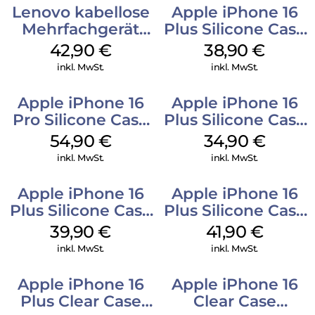
Lenovo kabellose
Apple iPhone 16
Mehrfachgerät
Plus Silicone Case
Luna Grey
MagSafe Denim
42,90
€
38,90
€
inkl. MwSt.
inkl. MwSt.
Apple iPhone 16
Apple iPhone 16
Pro Silicone Case
Plus Silicone Case
MagSafe Black
MagSafe Lake
54,90
€
34,90
€
Green
inkl. MwSt.
inkl. MwSt.
Apple iPhone 16
Apple iPhone 16
Plus Silicone Case
Plus Silicone Case
MagSafe Plum
MagSafe Stone
39,90
€
41,90
€
Gray
inkl. MwSt.
inkl. MwSt.
Apple iPhone 16
Apple iPhone 16
Plus Clear Case
Clear Case