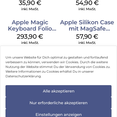
MagSafe
MagSafe
35,90
€
54,90
€
Transparent
Transparent
inkl. MwSt.
inkl. MwSt.
Apple Magic
Apple Silikon Case
Keyboard Folio
mit MagSafe
iPad 10.9″ (10.Gen.)
iPhone 14 Pro
293,90
€
57,90
€
Weiß
(PRODUCT)RED
inkl. MwSt.
inkl. MwSt.
Um unsere Website für Dich optimal zu gestalten und fortlaufend
verbessern zu können, verwenden wir Cookies. Durch die weitere
Nutzung der Website stimmst Du der Verwendung von Cookies zu.
Impressum
Weitere Informationen zu Cookies erhältst Du in unserer
Datenschutzerklärung.
AGB
Datenschutz
Alle akzeptieren
Vertrag widerrufen
Nur erforderliche akzeptieren
Hinweis zur Batterieentsorgung
Einstellungen anzeigen