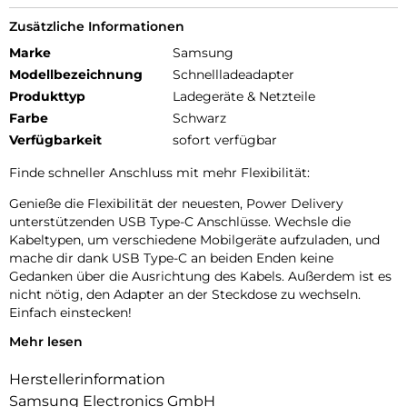
Zusätzliche Informationen
Marke
Samsung
Modellbezeichnung
Schnellladeadapter
Produkttyp
Ladegeräte & Netzteile
Farbe
Schwarz
Verfügbarkeit
sofort verfügbar
Finde schneller Anschluss mit mehr Flexibilität:
Genieße die Flexibilität der neuesten, Power Delivery
unterstützenden USB Type-C Anschlüsse. Wechsle die
Kabeltypen, um verschiedene Mobilgeräte aufzuladen, und
mache dir dank USB Type-C an beiden Enden keine
Gedanken über die Ausrichtung des Kabels. Außerdem ist es
nicht nötig, den Adapter an der Steckdose zu wechseln.
Einfach einstecken!
Mehr lesen
15 W Schnellladen, um bereit zu sein:
Gib deinen Geräten die leistungsstarke Ladeunterstützung,
Herstellerinformation
die sie verdienen. Genieße 15 Watt-Schnellladen mit einer
Samsung Electronics GmbH