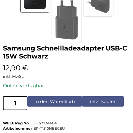
Samsung Schnellladeadapter USB-C
15W Schwarz
12,90
€
inkl. MwSt.
Online verfügbar
In den Warenkorb
Jetzt kaufen
WEEE Reg No
DE57734404
Artikelnummer
EP-T1510NBEGEU