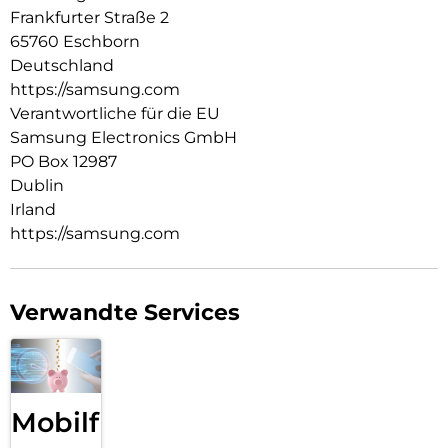
breiten Palette an technischen Geräten mit USB Type-C-
Frankfurter Straße 2
Anschluss.
65760 Eschborn
Sichere Stromversorgung für dein Gerät:
Deutschland
https://samsung.com
Schütze deine Geräte vor Überstrom, Kurzschlüssen und
hohen Temperaturen. Lade dein Gerät auch in instabilen
Verantwortliche für die EU
elektrischen Umgebungen sicher auf, ohne dir Gedanken
Samsung Electronics GmbH
über Rauschen und Leckstrom machen zu müssen.
PO Box 12987
Dublin
Irland
https://samsung.com
Verwandte Services
Mobilfunk