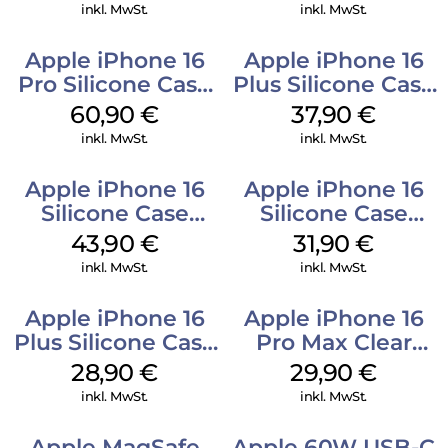
Gray
inkl. MwSt.
inkl. MwSt.
Apple iPhone 16
Apple iPhone 16
Pro Silicone Case
Plus Silicone Case
MagSafe Stone
MagSafe Lake
60,90
€
37,90
€
Gray
Green
inkl. MwSt.
inkl. MwSt.
Apple iPhone 16
Apple iPhone 16
Silicone Case
Silicone Case
MagSafe Plum
MagSafe Fuchsia
43,90
€
31,90
€
inkl. MwSt.
inkl. MwSt.
Apple iPhone 16
Apple iPhone 16
Plus Silicone Case
Pro Max Clear
MagSafe Black
Case MagSafe
28,90
€
29,90
€
Transparent
inkl. MwSt.
inkl. MwSt.
Apple MagSafe
Apple 60W USB-C