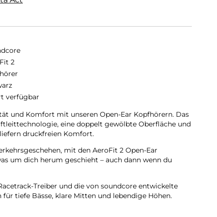
dcore
Fit 2
hörer
arz
rt verfügbar
tät und Komfort mit unseren Open-Ear Kopfhörern. Das
ftleittechnologie, eine doppelt gewölbte Oberfläche und
liefern druckfreien Komfort.
erkehrsgeschehen, mit den AeroFit 2 Open-Ear
was um dich herum geschieht – auch dann wenn du
acetrack-Treiber und die von soundcore entwickelte
für tiefe Bässe, klare Mitten und lebendige Höhen.
es-Klang, verfeinert durch LDAC.