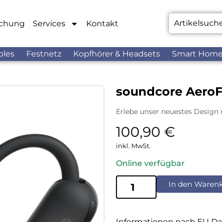
chung
Services
Kontakt
bles
Festnetz
Kopfhörer & Headsets
Smart Hom
soundcore AeroFi
Erlebe unser neuestes Design
100,90
€
inkl. MwSt.
Online verfügbar
In den Waren
Informationen nach EU Da