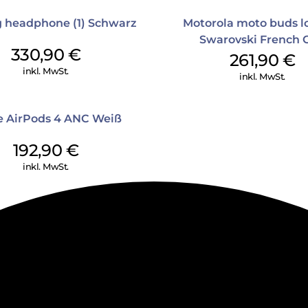
 headphone (1) Schwarz
Motorola moto buds l
Swarovski French 
330,90
€
261,90
€
inkl. MwSt.
inkl. MwSt.
e AirPods 4 ANC Weiß
192,90
€
inkl. MwSt.