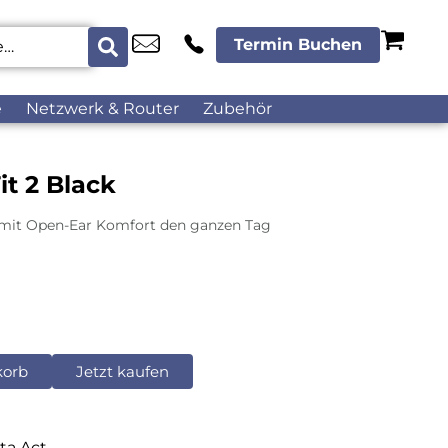
Termin Buchen
e
Netzwerk & Router
Zubehör
t 2 Black
 mit Open-Ear Komfort den ganzen Tag
korb
Jetzt kaufen
ta Act