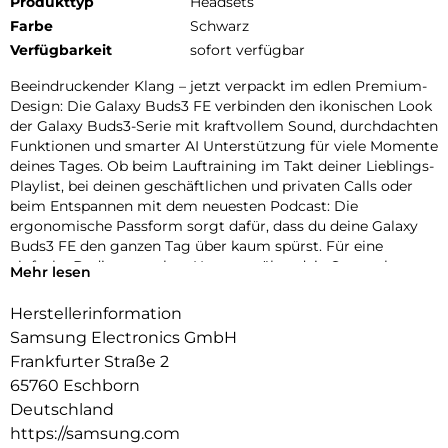
Produkttyp
Headsets
Farbe
Schwarz
Verfügbarkeit
sofort verfügbar
Beeindruckender Klang – jetzt verpackt im edlen Premium-
Design: Die Galaxy Buds3 FE verbinden den ikonischen Look
der Galaxy Buds3-Serie mit kraftvollem Sound, durchdachten
Funktionen und smarter AI Unterstützung für viele Momente
deines Tages. Ob beim Lauftraining im Takt deiner Lieblings-
Playlist, bei deinen geschäftlichen und privaten Calls oder
beim Entspannen mit dem neuesten Podcast: Die
ergonomische Passform sorgt dafür, dass du deine Galaxy
Buds3 FE den ganzen Tag über kaum spürst. Für eine
einfache Bedienung ohne Umwege über dein Smartphone
Mehr lesen
lassen sich die Buds intuitiv per Berührung steuern. Streiche
über die Seite, um die Lautstärke einzustellen, oder tippe, um
Herstellerinformation
die Wiedergabe zu pausieren oder Apps zu öffnen. Eine Geste
Samsung Electronics GmbH
genügt, um mitten in deine Klangwelten eintauchen zu
Frankfurter Straße 2
können. Dank fortschrittlichem ANC (Active Noise
65760 Eschborn
Cancelling) kannst du Umgebungsgeräusche weitgehend
ausblenden – für ein ungestörtes Musikerlebnis, klare
Deutschland
Gespräche und fokussierte Momente, egal wo du gerade bist.
https://samsung.com
Lass dich im Alltag von AI unterstützen: Mit einem