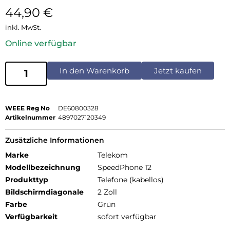
44,90
€
inkl. MwSt.
Online verfügbar
In den Warenkorb
Jetzt kaufen
WEEE Reg No
DE60800328
Artikelnummer
4897027120349
Zusätzliche Informationen
Marke
Telekom
Modellbezeichnung
SpeedPhone 12
Produkttyp
Telefone (kabellos)
Bildschirmdiagonale
2 Zoll
Farbe
Grün
Verfügbarkeit
sofort verfügbar