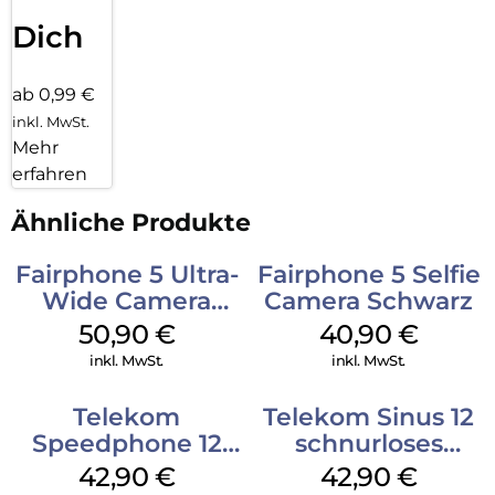
Dich
ab 0,99 €
inkl. MwSt.
Mehr
erfahren
Ähnliche Produkte
Fairphone 5 Ultra-
Fairphone 5 Selfie
Wide Camera
Camera Schwarz
Schwarz
50,90
€
40,90
€
inkl. MwSt.
inkl. MwSt.
Telekom
Telekom Sinus 12
Speedphone 12
schnurloses
Schwarz
Analog Telefon
42,90
€
42,90
€