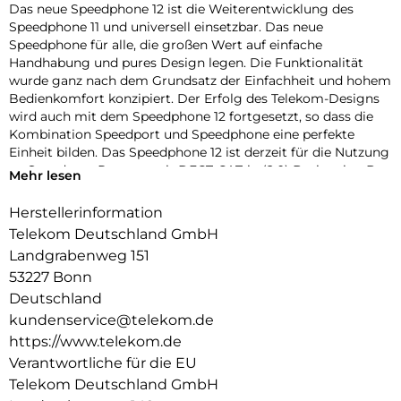
Das neue Speedphone 12 ist die Weiterentwicklung des
Speedphone 11 und universell einsetzbar. Das neue
Speedphone für alle, die großen Wert auf einfache
Handhabung und pures Design legen. Die Funktionalität
wurde ganz nach dem Grundsatz der Einfachheit und hohem
Bedienkomfort konzipiert. Der Erfolg des Telekom-Designs
wird auch mit dem Speedphone 12 fortgesetzt, so dass die
Kombination Speedport und Speedphone eine perfekte
Einheit bilden. Das Speedphone 12 ist derzeit für die Nutzung
an Speedport-Routern mit DECT-CAT-iq (2.0) Basis, wie z.B.
Mehr lesen
Speedport Smart oder Speedport Pro, in Verbindung mit
einem IP-basierten Anschluss optimiert. Das große
Herstellerinformation
Farbdisplay, die ergonomische Tastatur mit
Telekom Deutschland GmbH
Multifunktionstaste (3-Wege Navigation), die einfache
Landgrabenweg 151
Inbetriebnahme, die intuitive Benutzerführung und HD Voice
53227 Bonn
runden das Kundenerlebnis ab.
Deutschland
kundenservice@telekom.de
https://www.telekom.de
Verantwortliche für die EU
Telekom Deutschland GmbH